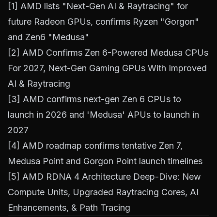
[1]
AMD lists "Next-Gen AI & Raytracing" for
future Radeon GPUs, confirms Ryzen "Gorgon"
and Zen6 "Medusa"
[2]
AMD Confirms Zen 6-Powered Medusa CPUs
For 2027, Next-Gen Gaming GPUs With Improved
AI & Raytracing
[3]
AMD confirms next-gen Zen 6 CPUs to
launch in 2026 and 'Medusa' APUs to launch in
2027
[4]
AMD roadmap confirms tentative Zen 7,
Medusa Point and Gorgon Point launch timelines
[5]
AMD RDNA 4 Architecture Deep-Dive: New
Compute Units, Upgraded Raytracing Cores, AI
Enhancements, & Path Tracing