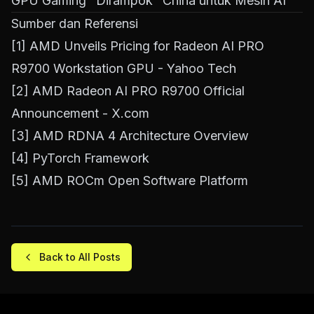
GPU Gaming "Dirampok" China untuk Mesin AI
Sumber dan Referensi
[1]
AMD Unveils Pricing for Radeon AI PRO
R9700 Workstation GPU - Yahoo Tech
[2]
AMD Radeon AI PRO R9700 Official
Announcement -
X.com
[3]
AMD RDNA 4 Architecture Overview
[4]
PyTorch Framework
[5]
AMD ROCm Open Software Platform
Back to All Posts