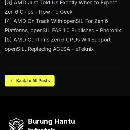
[3]
AMD Just Told Us Exactly When to Expect
Zen 6 Chips - How-To Geek
[4]
AMD On Track With openSIL For Zen 6
Platforms, openSIL FAS 1.0 Published - Phoronix
[5]
AMD Confirms Zen 6 CPUs Will Support
openSIL, Replacing AGESA - eTeknix
Back to All Posts
Burung Hantu