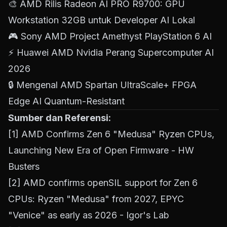
🎨
AMD Rilis Radeon AI PRO R9700: GPU
Workstation 32GB untuk Developer AI Lokal
🎮
Sony AMD Project Amethyst PlayStation 6 AI
⚡
Huawei AMD Nvidia Perang Supercomputer AI
2026
🔒
Mengenal AMD Spartan UltraScale+ FPGA
Edge AI Quantum-Resistant
Sumber dan Referensi:
[1]
AMD Confirms Zen 6 "Medusa" Ryzen CPUs,
Launching New Era of Open Firmware - HW
Busters
[2]
AMD confirms openSIL support for Zen 6
CPUs: Ryzen "Medusa" from 2027, EPYC
"Venice" as early as 2026 - Igor's Lab