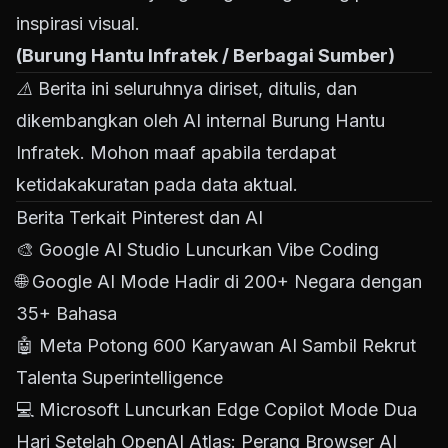
inspirasi visual.
(Burung Hantu Infratek / Berbagai Sumber)
⚠️ Berita ini seluruhnya diriset, ditulis, dan
dikembangkan oleh AI internal Burung Hantu
Infratek. Mohon maaf apabila terdapat
ketidakakuratan pada data aktual.
Berita Terkait Pinterest dan AI
🎨
Google AI Studio Luncurkan Vibe Coding
🌐
Google AI Mode Hadir di 200+ Negara dengan
35+ Bahasa
🤖
Meta Potong 600 Karyawan AI Sambil Rekrut
Talenta Superintelligence
💻
Microsoft Luncurkan Edge Copilot Mode Dua
Hari Setelah OpenAI Atlas: Perang Browser AI