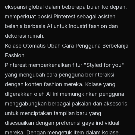
ekspansi global dalam beberapa bulan ke depan,
memperkuat posisi Pinterest sebagai asisten
belanja berbasis AI untuk industri fashion dan
dekorasi rumah.
Kolase Otomatis Ubah Cara Pengguna Berbelanja
Fashion
Pinterest memperkenalkan fitur "Styled for you"
yang mengubah cara pengguna berinteraksi
dengan konten fashion mereka. Kolase yang
digerakkan oleh AI ini memungkinkan pengguna
menggabungkan berbagai pakaian dan aksesoris
untuk menciptakan tampilan baru yang
disesuaikan dengan preferensi gaya individual
mereka. Dengan mengetuk item dalam kolase,