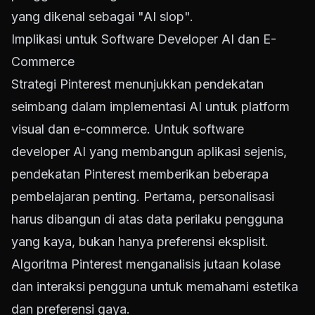
yang dikenal sebagai "AI slop".
Implikasi untuk Software Developer AI dan E-
Commerce
Strategi Pinterest menunjukkan pendekatan
seimbang dalam implementasi AI untuk platform
visual dan e-commerce. Untuk software
developer AI yang membangun aplikasi sejenis,
pendekatan Pinterest memberikan beberapa
pembelajaran penting. Pertama, personalisasi
harus dibangun di atas data perilaku pengguna
yang kaya, bukan hanya preferensi eksplisit.
Algoritma Pinterest menganalisis jutaan kolase
dan interaksi pengguna untuk memahami estetika
dan preferensi gaya.