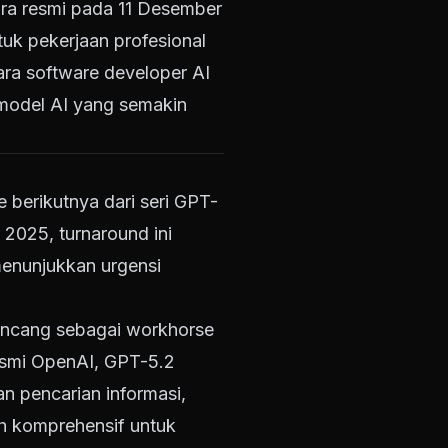
ra resmi pada 11 Desember
ntuk pekerjaan profesional
ara software developer AI
 model AI yang semakin
e berikutnya dari seri GPT-
 2025, turnaround ini
enunjukkan urgensi
ancang sebagai workhorse
resmi OpenAI, GPT-5.2
 pencarian informasi,
ih komprehensif untuk