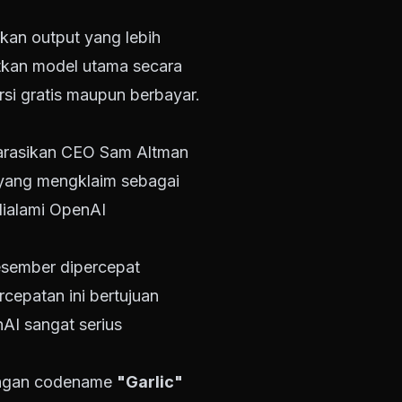
kan output yang lebih
tkan model utama secara
si gratis maupun berbayar.
arasikan CEO Sam Altman
 3 yang mengklaim sebagai
dialami OpenAI
Desember dipercepat
cepatan ini bertujuan
AI sangat serius
engan codename
"Garlic"