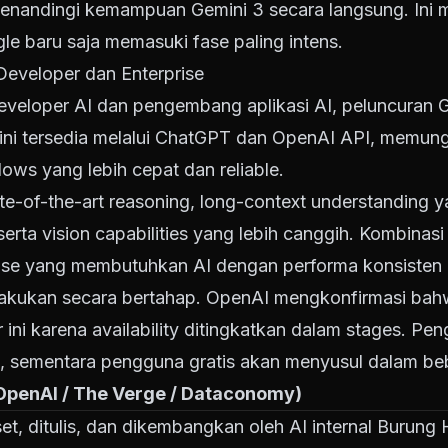
nandingi kemampuan Gemini 3 secara langsung. Ini
e baru saja memasuki fase paling intens.
Developer dan Enterprise
developer AI dan pengembang aplikasi AI, peluncura
el ini tersedia melalui ChatGPT dan OpenAI API, mem
ws yang lebih cepat dan reliable.
e-of-the-art reasoning, long-context understanding 
erta vision capabilities yang lebih canggih. Kombinasi
prise yang membutuhkan AI dengan performa konsisten 
ilakukan secara bertahap. OpenAI mengkonfirmasi b
r ini karena availability ditingkatkan dalam stages. P
, sementara pengguna gratis akan menyusul dalam beb
 OpenAI / The Verge / Dataconomy)
riset, ditulis, dan dikembangkan oleh AI internal Burun