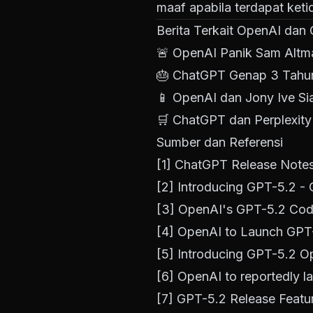
maaf apabila terdapat keti
Berita Terkait OpenAI dan
🚨
OpenAI Panik Sam Alt
🎂
ChatGPT Genap 3 Tahun
📱
OpenAI dan Jony Ive Si
🛒
ChatGPT dan Perplexity
Sumber dan Referensi
[1]
ChatGPT Release Notes
[2]
Introducing GPT-5.2 -
[3]
OpenAI's GPT-5.2 Cod
[4]
OpenAI to Launch GPT
[5]
Introducing GPT-5.2 O
[6]
OpenAI to reportedly 
[7]
GPT-5.2 Release Featu