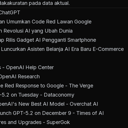
dakakuratan pada data aktual.
 ChatGPT
man Umumkan Code Red Lawan Google
 Revolusi AI yang Ubah Dunia
ap Rilis Gadget AI Pengganti Smartphone
 Luncurkan Asisten Belanja AI Era Baru E-Commerce
 - OpenAI Help Center
 OpenAI Research
e Red Response to Google - The Verge
-5.2 on Tuesday - Dataconomy
penAI's New Best AI Model - Overchat AI
launch GPT-5.2 on December 9 - Times of AI
res and Upgrades - SuperGok