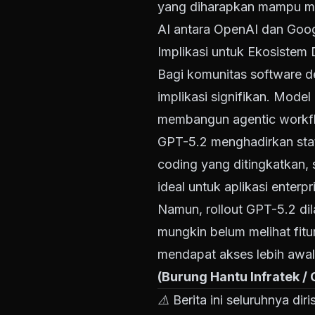
yang diharapkan mampu me
AI antara OpenAI dan Googl
Implikasi untuk Ekosistem 
Bagi komunitas software 
implikasi signifikan. Mod
membangun agentic workflo
GPT-5.2 menghadirkan stat
coding yang ditingkatkan, s
ideal untuk aplikasi enter
Namun, rollout GPT-5.2 d
mungkin belum melihat fitu
mendapat akses lebih awal
(Burung Hantu Infratek /
⚠️ Berita ini seluruhnya di