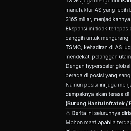
TSMC juga mengumumkan pe
manufaktur AS yang lebih b
$165 miliar, menjadikannya
Ekspansi ini tidak terlepa
canggih untuk mengurangi
TSMC, kehadiran di AS juga
mendekati pelanggan utam
Dengan hyperscaler global
berada di posisi yang sang
Namun posisi ini juga men
dampaknya akan terasa di s
(Burung Hantu Infratek /
⚠️
Berita ini seluruhnya di
Mohon maaf apabila terdap