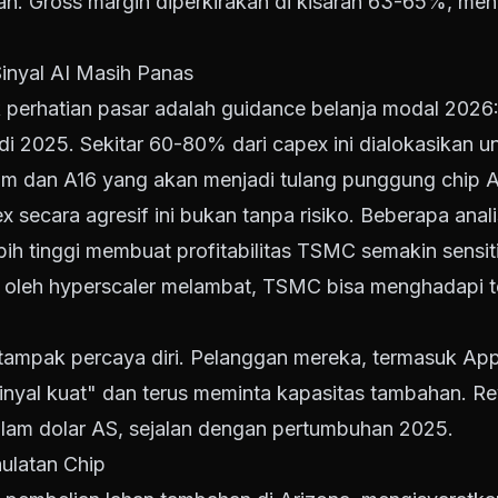
gah. Gross margin diperkirakan di kisaran 63-65%, menu
Sinyal AI Masih Panas
 perhatian pasar adalah guidance belanja modal 2026:
r di 2025. Sekitar 60-80% dari capex ini dialokasikan 
m dan A16 yang akan menjadi tulang punggung chip AI
 secara agresif ini bukan tanpa risiko. Beberapa an
bih tinggi membuat profitabilitas TSMC semakin sensiti
AI oleh hyperscaler melambat, TSMC bisa menghadapi 
pak percaya diri. Pelanggan mereka, termasuk Appl
yal kuat" dan terus meminta kapasitas tambahan. Re
am dolar AS, sejalan dengan pertumbuhan 2025.
ulatan Chip