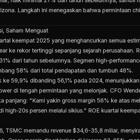
liar, naik minimal 27% dari tahun sebelumnya, sambi
izona. Langkah ini menegaskan bahwa permintaan chip
si, Saham Menguat
rtal keempat 2025 yang menghancurkan semua estimas
ar ke rekor tertinggi sepanjang sejarah perusahaan. 
k 31% dari tahun sebelumnya. Segmen high-performan
bang 58% dari total pendapatan dan tumbuh 48%.
ik ke 59,9% dibanding 56,1% pada 2024, menunjuk
ower di tengah permintaan yang melonjak. CFO Wend
a panjang: "Kami yakin gross margin 56% ke atas melal
i high-20s persen melalui siklus." ROE kuartal keemp
.
26, TSMC memandu revenue $34,6-35,8 miliar, menyi