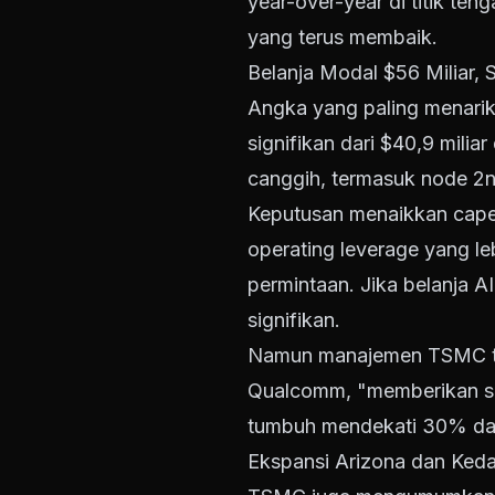
year-over-year di titik ten
yang terus membaik.
Belanja Modal $56 Miliar, 
Angka yang paling menarik
signifikan dari $40,9 milia
canggih, termasuk node 2n
Keputusan menaikkan capex
operating leverage yang le
permintaan. Jika belanja 
signifikan.
Namun manajemen TSMC tam
Qualcomm, "memberikan sin
tumbuh mendekati 30% dal
Ekspansi Arizona dan Keda