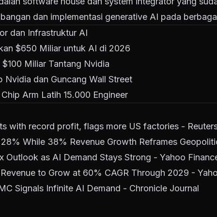
adalah software house dan system integrator yang sud
bangan dan implementasi generative AI pada berbagai 
r dan Infrastruktur AI
an $650 Miliar untuk AI di 2026
100 Miliar Tantang Nvidia
 Nvidia dan Guncang Wall Street
 Chip Arm Latih 15.000 Engineer
with record profit, flags more US factories - Reuter
28% While 38% Revenue Growth Reframes Geopolitica
 Outlook as AI Demand Stays Strong - Yahoo Financ
 Revenue to Grow at 60% CAGR Through 2029 - Yaho
MC Signals Infinite AI Demand - Chronicle Journal