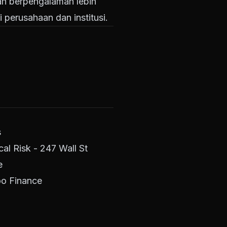
ah berpengalaman lebih
perusahaan dan institusi.
s
l Risk - 247 Wall St
e
o Finance