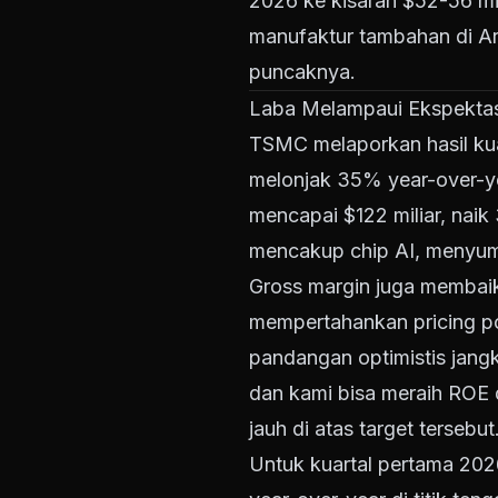
2026 ke kisaran $52-56 mi
manufaktur tambahan di Ar
puncaknya.
Laba Melampaui Ekspekta
TSMC melaporkan hasil kua
melonjak 35% year-over-ye
mencapai $122 miliar, nai
mencakup chip AI, menyum
Gross margin juga memba
mempertahankan pricing p
pandangan optimistis jangk
dan kami bisa meraih ROE d
jauh di atas target tersebut
Untuk kuartal pertama 20