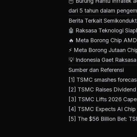
🦉
Burung Hantu Infratek 
dari 5 tahun dalam pengem
Berita Terkait Semikondukto
🤖
Raksasa Teknologi Siapk
🔥
Meta Borong Chip AMD $
⚡
Meta Borong Jutaan Chip
💡
Indonesia Gaet Raksasa
Sumber dan Referensi
[1]
TSMC smashes forecasts 
[2]
TSMC Raises Dividend 
[3]
TSMC Lifts 2026 Capex
[4]
TSMC Expects AI Chip
[5]
The $56 Billion Bet: TS