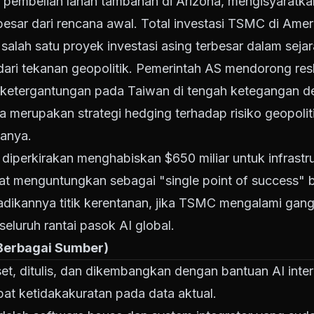
mbelian lahan tambahan di Arizona, mengisyaratkan 
esar dari rencana awal. Total investasi TSMC di Ameri
 salah satu proyek investasi asing terbesar dalam seja
s dari tekanan geopolitik. Pemerintah AS mendorong res
 ketergantungan pada Taiwan di tengah ketegangan d
 merupakan strategi hedging terhadap risiko geopoliti
anya.
 diperkirakan menghabiskan $650 miliar untuk infrast
at menguntungkan sebagai "single point of success" b
jadikannya titik kerentanan, jika TSMC mengalami gan
eluruh rantai pasok AI global.
 Berbagai Sumber)
riset, ditulis, dan dikembangkan dengan bantuan AI inte
at ketidakakuratan pada data aktual.