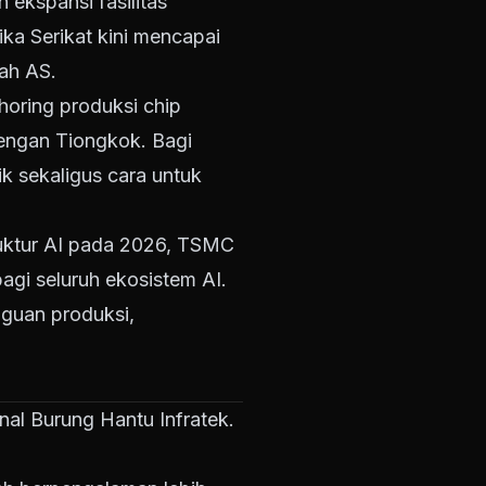
ekspansi fasilitas
ka Serikat kini mencapai
rah AS.
horing produksi chip
engan Tiongkok. Bagi
k sekaligus cara untuk
ruktur AI pada 2026, TSMC
agi seluruh ekosistem AI.
gguan produksi,
rnal Burung Hantu Infratek.