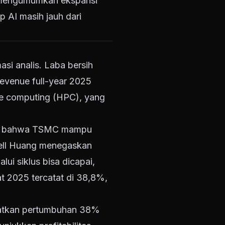
l mengumumkan ekspansi
 AI masih jauh dari
i analis. Laba bersih
Revenue full-year 2025
ce computing (HPC), yang
kan bahwa TSMC mampu
ell Huang menegaskan
ui siklus bisa dicapai,
at 2025 tercatat di 38,8%,
ratkan pertumbuhan 38%