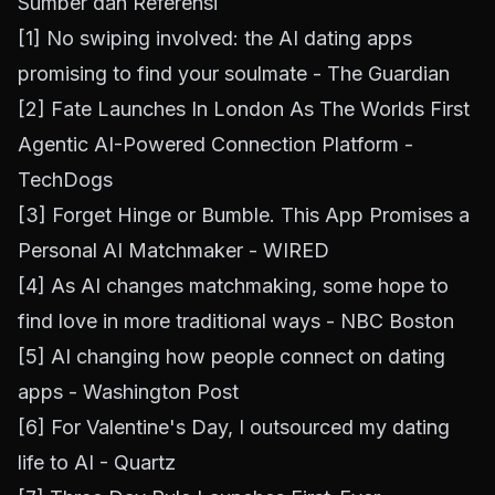
Sumber dan Referensi
[1]
No swiping involved: the AI dating apps
promising to find your soulmate - The Guardian
[2]
Fate Launches In London As The Worlds First
Agentic AI-Powered Connection Platform -
TechDogs
[3]
Forget Hinge or Bumble. This App Promises a
Personal AI Matchmaker - WIRED
[4]
As AI changes matchmaking, some hope to
find love in more traditional ways - NBC Boston
[5]
AI changing how people connect on dating
apps - Washington Post
[6]
For Valentine's Day, I outsourced my dating
life to AI - Quartz