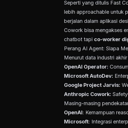
Seperti yang ditulis Fast
lebih approachable untuk 
berjalan dalam aplikasi de
Cowork bisa mengakses ema
chatbot tapi
co-worker dig
Perang AI Agent: Siapa M
Menurut data industri akh
OpenAI Operator:
Consume
Microsoft AutoDev:
Enter
Google Project Jarvis:
We
Anthropic Cowork:
Safety
Masing-masing pendekatan
OpenAI
: Kemampuan reaso
Microsoft
: Integrasi enter