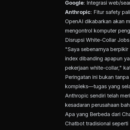
Google
: Integrasi web/sea
Anthropic
: Fitur safety pa
OpenAI dikabarkan akan m
mengontrol komputer pen
Disrupsi White-Collar Jobs
"Saya sebenarnya berpikir 
index dibanding apapun yan
pekerjaan white-collar," ka
Peringatan ini bukan tanp
kompleks—tugas yang sela
Anthropic sendiri telah meri
kesadaran perusahaan bah
Apa yang Berbeda dari Ch
Chatbot tradisional sepert