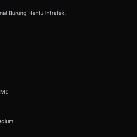
rnal Burung Hantu Infratek.
IME
edium