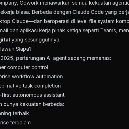
 Company, Cowork menawarkan semua kekuatan agentic
pekerja biasa. Berbeda dengan Claude Code yang berja
sktop Claude—dan beroperasi di level file system kom
il dan aplikasi kerja pihak ketiga seperti Teams, me
ital
yang sesungguhnya.
elawan Siapa?
ir 2025, pertarungan AI agent sedang memanas:
r computer control
prise workflow automation
b-native task completion
-first autonomous assistant
 punya kekuatan berbeda:
ning terbaik
prise terdalam