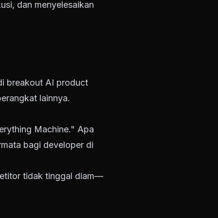
si, dan menyelesaikan
i breakout AI product
erangkat lainnya.
erything Machine." Apa
rmata bagi developer di
itor tidak tinggal diam—