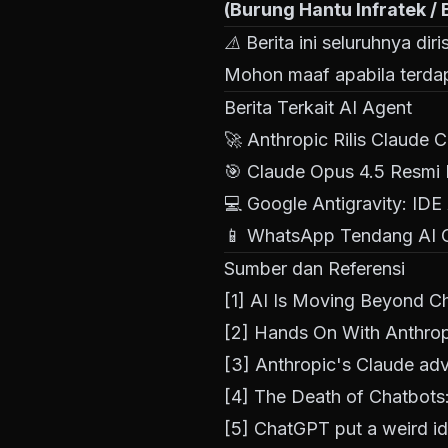
(Burung Hantu Infratek /
⚠️ Berita ini seluruhnya di
Mohon maaf apabila terdap
Berita Terkait AI Agent
🚀
Anthropic Rilis Claude
🎯
Claude Opus 4.5 Resmi Ri
💻
Google Antigravity: IDE
📱
WhatsApp Tendang AI Ch
Sumber dan Referensi
[1]
AI Is Moving Beyond C
[2]
Hands On With Anthro
[3]
Anthropic's Claude adv
[4]
The Death of Chatbots
[5]
ChatGPT put a weird id