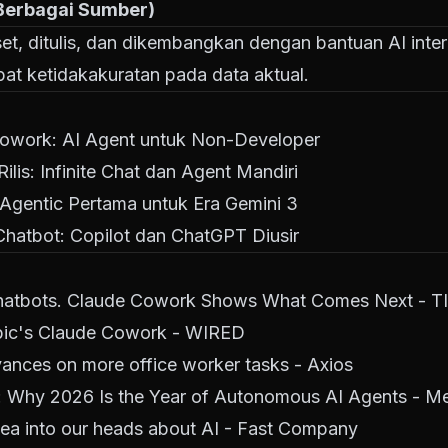
 Berbagai Sumber)
riset, ditulis, dan dikembangkan dengan bantuan AI inte
at ketidakakuratan pada data aktual.
 Cowork: AI Agent untuk Non-Developer
lis: Infinite Chat dan Agent Mandiri
 Agentic Pertama untuk Era Gemini 3
atbot: Copilot dan ChatGPT Diusir
hatbots. Claude Cowork Shows What Comes Next - T
pic's Claude Cowork - WIRED
ances on more office worker tasks - Axios
: Why 2026 Is the Year of Autonomous AI Agents - M
ea into our heads about AI - Fast Company