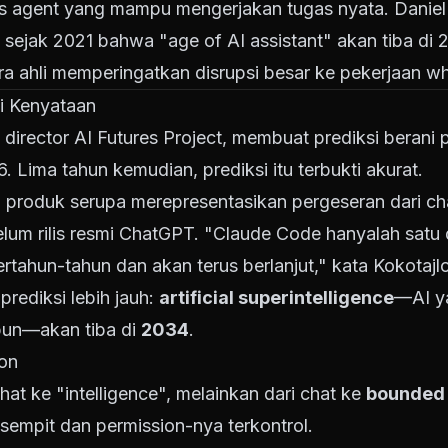
agent yang mampu mengerjakan tugas nyata. Daniel K
sejak 2021 bahwa "age of AI assistant" akan tiba di 20
a ahli memperingatkan disrupsi besar ke pekerjaan whi
i Kenyataan
e director AI Futures Project, membuat prediksi berani
6. Lima tahun kemudian, prediksi itu terbukti akurat.
produk serupa merepresentasikan pergeseran dari ch
elum rilis resmi ChatGPT. "Claude Code hanyalah satu d
tahun-tahun dan akan terus berlanjut," kata Kokotajlo
rediksi lebih jauh:
artificial superintelligence
—AI ya
pun—akan tiba di
2034
.
ion
hat ke "intelligence", melainkan dari chat ke
bounded 
sempit dan permission-nya terkontrol.