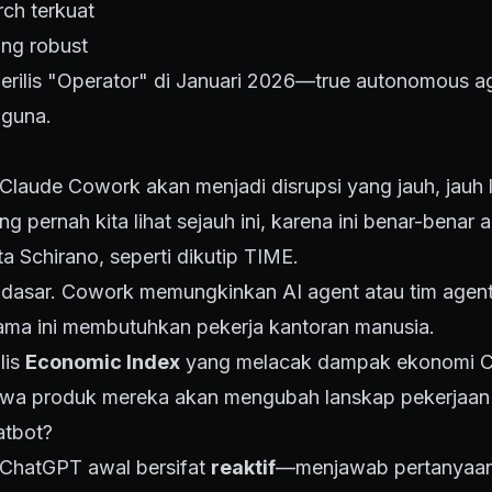
rch terkuat
ling robust
erilis "Operator" di Januari 2026—true autonomous 
gguna.
Claude Cowork akan menjadi disrupsi yang jauh, jauh 
g pernah kita lihat sejauh ini, karena ini benar-bena
ta Schirano, seperti dikutip TIME.
a dasar. Cowork memungkinkan AI agent atau tim agen
ma ini membutuhkan pekerja kantoran manusia.
lis
Economic Index
yang melacak dampak ekonomi Cl
wa produk mereka akan mengubah lanskap pekerjaan 
atbot?
i ChatGPT awal bersifat
reaktif
—menjawab pertanyaan