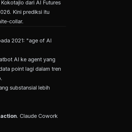
okotajlo dari AI Futures
26. Kini prediksi itu
te-collar.
 pada 2021: "age of AI
atbot AI ke agent yang
ata point lagi dalam tren
.
ng substansial lebih
action
. Claude Cowork