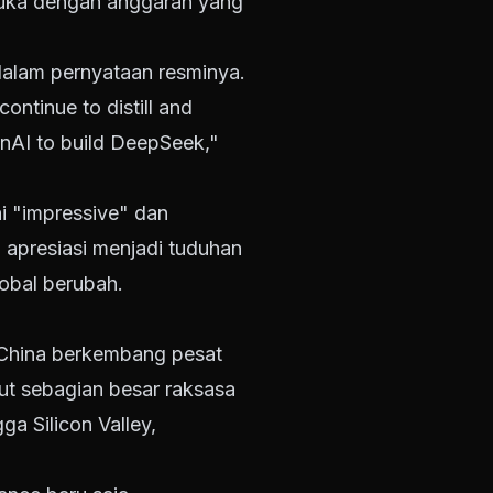
uka dengan anggaran yang
alam pernyataan resminya.
ontinue to distill and
enAI to build DeepSeek,"
i "impressive" dan
 apresiasi menjadi tuduhan
lobal berubah.
AI China berkembang pesat
ut sebagian besar raksasa
a Silicon Valley,