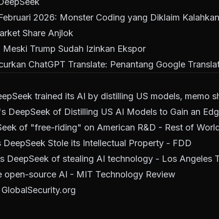
n DeepSeek
 Februari 2026: Monster Coding yang Diklaim Kalahka
rket Share Anjlok
0 Meski Trump Sudah Izinkan Ekspor
urkan ChatGPT Translate: Penantang Google Transla
epSeek trained its AI by distilling US models, memo 
s DeepSeek of Distilling US AI Models to Gain an Ed
ek of "free-riding" on American R&D - Rest of Worl
 DeepSeek Stole its Intellectual Property - FDD
s DeepSeek of stealing AI technology - Los Angeles 
se open-source AI - MIT Technology Review
GlobalSecurity.org