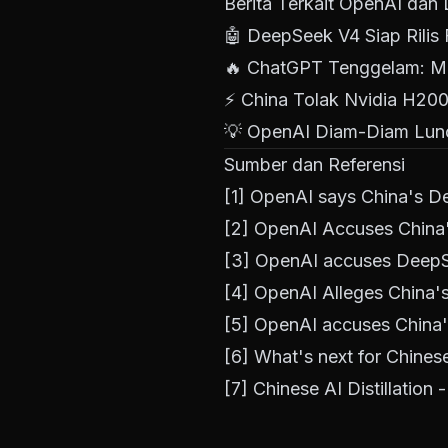
Berita Terkait OpenAI da
🤖
DeepSeek V4 Siap Rilis
🔥
ChatGPT Tenggelam: Ma
⚡
China Tolak Nvidia H20
💡
OpenAI Diam-Diam Lunc
Sumber dan Referensi
[1]
OpenAI says China's De
[2]
OpenAI Accuses China'
[3]
OpenAI accuses DeepSe
[4]
OpenAI Alleges China's
[5]
OpenAI accuses China'
[6]
What's next for Chine
[7]
Chinese AI Distillation -