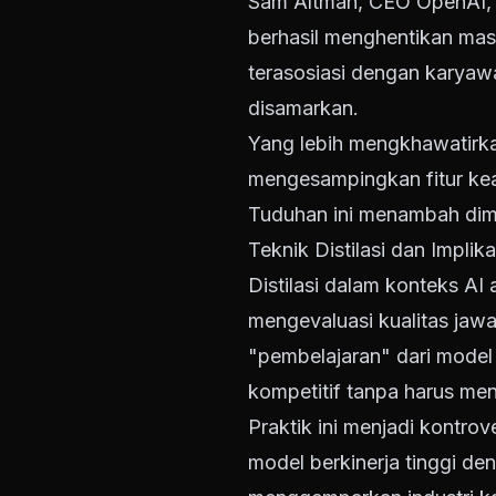
Sam Altman, CEO OpenAI, 
berhasil menghentikan ma
terasosiasi dengan karya
disamarkan.
Yang lebih mengkhawatirk
mengesampingkan fitur ke
Tuduhan ini menambah dime
Teknik Distilasi dan Implika
Distilasi dalam konteks AI
mengevaluasi kualitas jawab
"pembelajaran" dari mode
kompetitif tanpa harus men
Praktik ini menjadi kontr
model berkinerja tinggi de