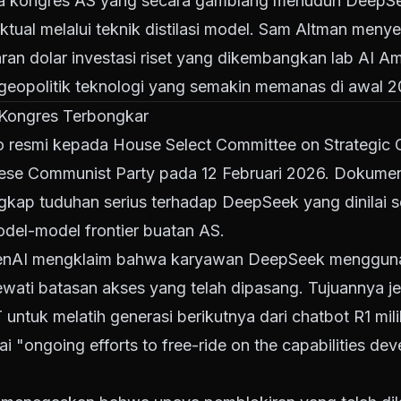
 kongres AS yang secara gamblang menuduh DeepSeek
tual melalui teknik distilasi model. Sam Altman menyeb
aran dolar investasi riset yang dikembangkan lab AI Am
eopolitik teknologi yang semakin memanas di awal 2
Kongres Terbongkar
resmi kepada House Select Committee on Strategic 
nese Communist Party pada 12 Februari 2026. Dokumen 
kap tuduhan serius terhadap DeepSeek yang dinilai s
del-model frontier buatan AS.
enAI mengklaim bahwa karyawan DeepSeek menggunak
wati batasan akses yang telah dipasang. Tujuannya je
untuk melatih generasi berikutnya dari chatbot R1 mi
ai "ongoing efforts to free-ride on the capabilities d