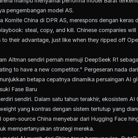
arena mampu menyamai performa model Barat terkem
iaya pengembangan model AS.
a Komite China di DPR AS, merespons dengan keras d
laybook: steal, copy, and kill. Chinese companies will c
 to their advantage, just like when they ripped off Op
Sam Altman sendiri pernah memuji DeepSeek R1 sebaga
ating to have a new competitor." Pergeseran nada dari
menunjukkan betapa cepatnya dinamika persaingan AI g
uki Fase Baru
erdiri sendiri. Dalam satu tahun terakhir, ekosistem 
ight yang kontras dengan sistem tertutup yang dian
 open-source China menyebar dari Hugging Face hingg
tuk mempertanyakan strategi mereka.