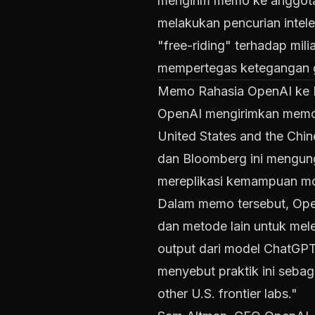
mengirim memo ke anggota
melakukan pencurian intelek
"free-riding" terhadap mili
mempertegas ketegangan g
Memo Rahasia OpenAI ke 
OpenAI mengirimkan memo 
United States and the Chi
dan Bloomberg ini mengung
mereplikasi kemampuan mo
Dalam memo tersebut, Op
dan metode lain untuk mele
output dari model ChatGPT 
menyebut praktik ini sebag
other U.S. frontier labs."