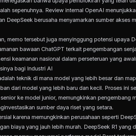
menegaskan bahwa upaya pemblokiran yang telah dila
salah sepenuhnya. Review internal OpenAI menunjuk
wan DeepSeek berusaha menyamarkan sumber akses me
an, memo tersebut juga menyinggung potensi upaya 
amanan bawaan ChatGPT terkait pengembangan senjata
nsi keamanan nasional dalam perseteruan yang awalny
sinya bagi Industri AI
 adalah teknik di mana model yang lebih besar dan ma
an dari model yang lebih baru dan kecil. Proses ini se
l senior ke model junior, memungkinkan pengembang 
ginvestasikan sumber daya riset yang setara.
oversial karena memungkinkan perusahaan seperti Dee
ngan biaya yang jauh lebih murah. DeepSeek R1 yang d