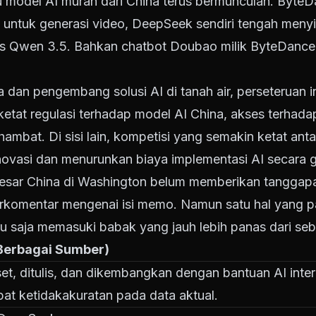
ru model AI murah dari China terus bermunculan. ByteD
untuk generasi video, DeepSeek sendiri tengah meny
lis Qwen 3.5. Bahkan chatbot Doubao milik ByteDance 
a dan pengembang solusi AI di tanah air, perseteruan in
tat regulasi terhadap model AI China, akses terhadap 
hambat. Di sisi lain, kompetisi yang semakin ketat ant
ovasi dan menurunkan biaya implementasi AI secara g
ar China di Washington belum memberikan tanggapan 
rkomentar mengenai isi memo. Namun satu hal yang pa
ru saja memasuki babak yang jauh lebih panas dari se
 Berbagai Sumber)
riset, ditulis, dan dikembangkan dengan bantuan AI inte
at ketidakakuratan pada data aktual.