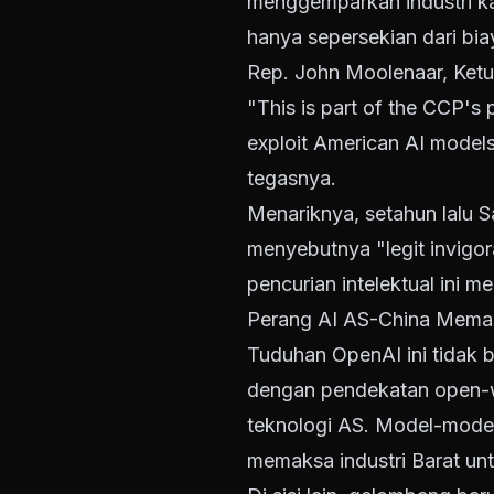
menggemparkan industri k
hanya sepersekian dari b
Rep. John Moolenaar, Ketu
"This is part of the CCP's p
exploit American AI models
tegasnya.
Menariknya, setahun lalu 
menyebutnya "legit invigor
pencurian intelektual ini 
Perang AI AS-China Memas
Tuduhan OpenAI ini tidak b
dengan pendekatan open-we
teknologi AS. Model-model
memaksa industri Barat un