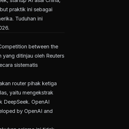
, startup AI asal China,
ut praktik ini sebagai
erika. Tuduhan ini
026.
Competition between the
yang ditinjau oleh Reuters
ecara sistematis
an router pihak ketiga
las, yaitu mengekstrak
lik DeepSeek. OpenAI
eveloped by OpenAI and