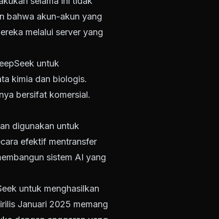
kukan selama ini tidak
kan bahwa akun-akun yang
reka melalui server yang
DeepSeek untuk
 kimia dan biologis.
a bersifat komersial.
pan digunakan untuk
cara efektif mentransfer
membangun sistem AI yang
pSeek untuk menghasilkan
irilis Januari 2025 memang