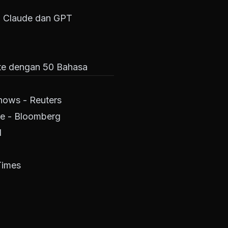
n Claude dan GPT
te dengan 50 Bahasa
shows - Reuters
ge - Bloomberg
d
Times