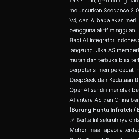
Di sisi lain, gelombang ba
meluncurkan Seedance 2.0 
V4, dan Alibaba akan meri
pengguna aktif mingguan.
Bagi AI integrator Indonesi
langsung. Jika AS memperke
murah dan terbuka bisa ter
berpotensi mempercepat in
DeepSeek dan Kedutaan Bes
OpenAI sendiri menolak be
AI antara AS dan China ba
(Burung Hantu Infratek /
⚠️ Berita ini seluruhnya di
Mohon maaf apabila terdap