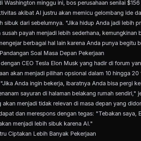
i Washington minggu ini, bos perusahaan senilai $156
ivitas akibat AI justru akan memicu gelombang ide d
sibuk dari sebelumnya. "Jika hidup Anda jadi lebih pr
 susah payah menjadi lebih sederhana, kemungkinan b
engejar berbagai hal lain karena Anda punya begitu b
Pandangan Soal Masa Depan Pekerjaan
 dengan CEO Tesla Elon Musk yang hadir di forum ya
an akan menjadi pilihan opsional dalam 10 hingga 20
"Jika Anda ingin bekerja, ibaratnya Anda bisa pergi k
enanam sayuran di halaman belakang rumah sendiri," j
an menjadi tidak relevan di masa depan yang didomi
apat dan merespons dengan tegas: "Tebakan saya, El
akan menjadi lebih sibuk karena AI."
stru Ciptakan Lebih Banyak Pekerjaan