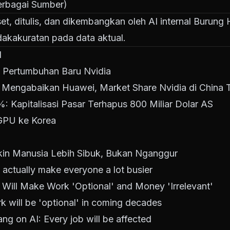
Berbagai Sumber)
riset, ditulis, dan dikembangkan oleh AI internal Burun
dakakuratan pada data aktual.
I
n Pertumbuhan Baru Nvidia
' Mengabaikan Huawei, Market Share Nvidia di China 
: Kapitalisasi Pasar Terhapus 800 Miliar Dolar AS
 GPU ke Korea
kin Manusia Lebih Sibuk, Bukan Nganggur
 actually make everyone a lot busier
Will Make Work 'Optional' and Money 'Irrelevant'
k will be 'optional' in coming decades
g on AI: Every job will be affected