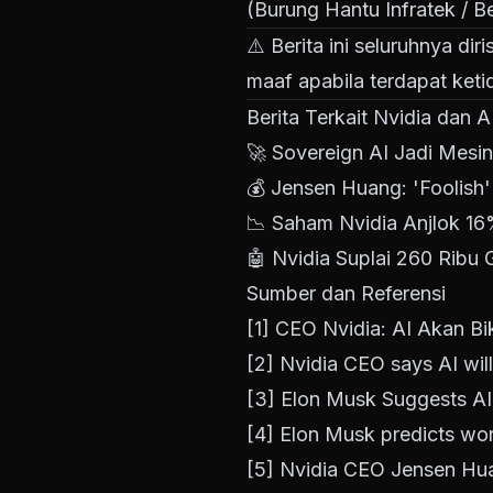
(Burung Hantu Infratek / 
⚠️ Berita ini seluruhnya di
maaf apabila terdapat keti
Berita Terkait Nvidia dan A
🚀
Sovereign AI Jadi Mesi
💰
Jensen Huang: 'Foolish
📉
Saham Nvidia Anjlok 16%
🤖
Nvidia Suplai 260 Ribu
Sumber dan Referensi
[1]
CEO Nvidia: AI Akan Bi
[2]
Nvidia CEO says AI will
[3]
Elon Musk Suggests AI 
[4]
Elon Musk predicts wor
[5]
Nvidia CEO Jensen Huan