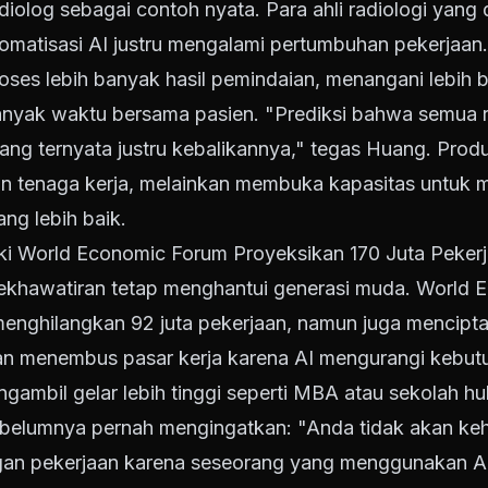
iolog sebagai contoh nyata. Para ahli radiologi yang 
omatisasi AI justru mengalami pertumbuhan pekerjaan
es lebih banyak hasil pemindaian, menangani lebih 
nyak waktu bersama pasien. "Prediksi bahwa semua r
ang ternyata justru kebalikannya," tegas Huang. Prod
n tenaga kerja, melainkan membuka kapasitas untuk m
ng lebih baik.
ki World Economic Forum Proyeksikan 170 Juta Peker
ekhawatiran tetap menghantui generasi muda. World 
nghilangkan 92 juta pekerjaan, namun juga menciptak
tan menembus pasar kerja karena AI mengurangi kebutu
gambil gelar lebih tinggi seperti MBA atau sekolah hu
belumnya pernah mengingatkan: "Anda tidak akan keh
ngan pekerjaan karena seseorang yang menggunakan AI