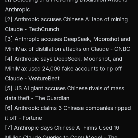
Anthropic
[2]
Anthropic accuses Chinese AI labs of mining
Claude - TechCrunch
[3]
Anthropic accuses DeepSeek, Moonshot and
MiniMax of distillation attacks on Claude - CNBC
[4]
Anthropic says DeepSeek, Moonshot, and
MiniMax used 24,000 fake accounts to rip off
Claude - VentureBeat
[5]
US AI giant accuses Chinese rivals of mass
data theft - The Guardian
[6]
Anthropic claims 3 Chinese companies ripped
it off - Fortune
[7]
Anthropic Says Chinese AI Firms Used 16
Million Claude Queries to Copy Model - The