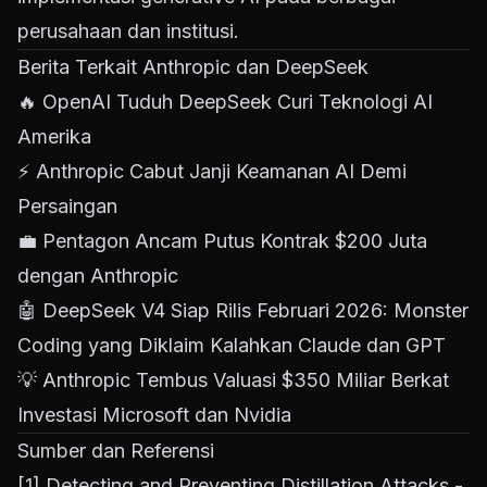
perusahaan dan institusi.
Berita Terkait Anthropic dan DeepSeek
🔥
OpenAI Tuduh DeepSeek Curi Teknologi AI
Amerika
⚡
Anthropic Cabut Janji Keamanan AI Demi
Persaingan
💼
Pentagon Ancam Putus Kontrak $200 Juta
dengan Anthropic
🤖
DeepSeek V4 Siap Rilis Februari 2026: Monster
Coding yang Diklaim Kalahkan Claude dan GPT
💡
Anthropic Tembus Valuasi $350 Miliar Berkat
Investasi Microsoft dan Nvidia
Sumber dan Referensi
[1]
Detecting and Preventing Distillation Attacks -