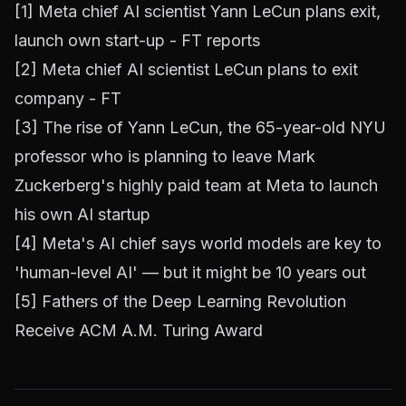
[1]
Meta chief AI scientist Yann LeCun plans exit,
launch own start-up - FT reports
[2]
Meta chief AI scientist LeCun plans to exit
company - FT
[3]
The rise of Yann LeCun, the 65-year-old NYU
professor who is planning to leave Mark
Zuckerberg's highly paid team at Meta to launch
his own AI startup
[4]
Meta's AI chief says world models are key to
'human-level AI' — but it might be 10 years out
[5]
Fathers of the Deep Learning Revolution
Receive ACM A.M. Turing Award