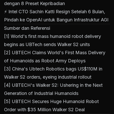
dengan 8 Preset Kepribadian
⚡
Intel CTO Sachin Katti Resign Setelah 6 Bulan,
Pindah ke OpenAI untuk Bangun Infrastruktur AGI
Sumber dan Referensi
[1]
World's first mass humanoid robot delivery
begins as UBTech sends Walker S2 units
[2]
UBTECH Claims World's First Mass Delivery
of Humanoids as Robot Army Deploys
[3]
China's Ubtech Robotics bags US$110M in
Walker S2 orders, eyeing industrial rollout
[4]
UBTECH's Walker S2: Ushering in the Next
Generation of Industrial Humanoids
[5]
UBTECH Secures Huge Humanoid Robot
Order with $35 Million Walker S2 Deal