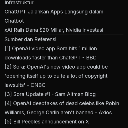
Infrastruktur
ChatGPT Jalankan Apps Langsung dalam
Chatbot
xAI Raih Dana $20 Miliar, Nvidia Investasi
Sumber dan Referensi
[1]
OpenAI video app Sora hits 1 million
downloads faster than ChatGPT - BBC
[2]
Sora: OpenAI's new video app could be
'opening itself up to quite a lot of copyright
lawsuits' - CNBC
[3]
Sora Update #1 - Sam Altman Blog
[4]
OpenAI deepfakes of dead celebs like Robin
Williams, George Carlin aren't banned - Axios
[5]
Bill Peebles announcement on X