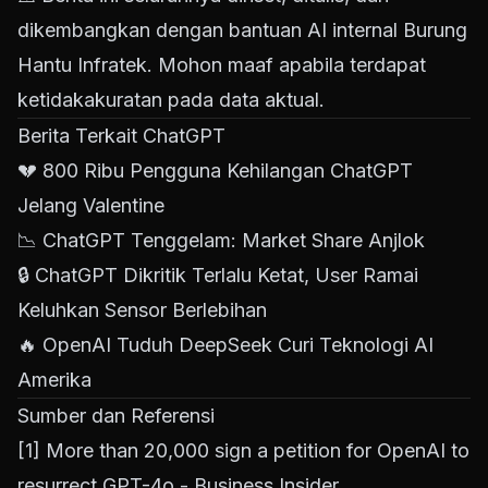
dikembangkan dengan bantuan AI internal Burung
Hantu Infratek. Mohon maaf apabila terdapat
ketidakakuratan pada data aktual.
Berita Terkait ChatGPT
💔
800 Ribu Pengguna Kehilangan ChatGPT
Jelang Valentine
📉
ChatGPT Tenggelam: Market Share Anjlok
🔒
ChatGPT Dikritik Terlalu Ketat, User Ramai
Keluhkan Sensor Berlebihan
🔥
OpenAI Tuduh DeepSeek Curi Teknologi AI
Amerika
Sumber dan Referensi
[1]
More than 20,000 sign a petition for OpenAI to
resurrect GPT-4o - Business Insider