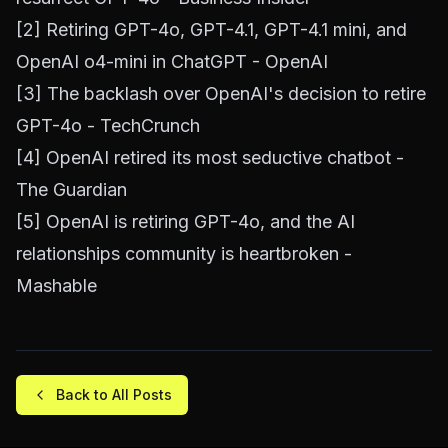
[2]
Retiring GPT-4o, GPT-4.1, GPT-4.1 mini, and
OpenAI o4-mini in ChatGPT - OpenAI
[3]
The backlash over OpenAI's decision to retire
GPT-4o - TechCrunch
[4]
OpenAI retired its most seductive chatbot -
The Guardian
[5]
OpenAI is retiring GPT-4o, and the AI
relationships community is heartbroken -
Mashable
Back to All Posts