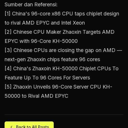
Sumber dan Referensi:
[1]
China's 96-core x86 CPU taps chiplet design
to rival AMD EPYC and Intel Xeon
[2]
Chinese CPU Maker Zhaoxin Targets AMD
EPYC with 96-Core KH-50000
[3]
Chinese CPUs are closing the gap on AMD —
next-gen Zhaoxin chips feature 96 cores
[4]
China's Zhaxoin KH-50000 Chiplet CPUs To
Feature Up To 96 Cores For Servers
[5]
Zhaoxin Unveils 96-Core Server CPU KH-
50000 to Rival AMD EPYC
Back to All Posts