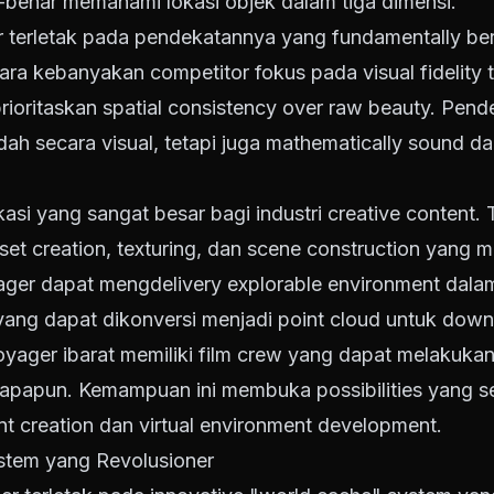
-benar memahami lokasi objek dalam tiga dimensi.
terletak pada pendekatannya yang fundamentally berb
ara kebanyakan competitor fokus pada visual fidelity
ioritaskan spatial consistency over raw beauty. Pend
dah secara visual, tetapi juga mathematically sound d
ikasi yang sangat besar bagi industri creative content.
t creation, texturing, dan scene construction yang
ager dapat mengdelivery explorable environment dala
yang dapat dikonversi menjadi point cloud untuk down
yager ibarat memiliki film crew yang dapat melakukan
 apapun. Kemampuan ini membuka possibilities yang s
t creation dan virtual environment development.
stem yang Revolusioner