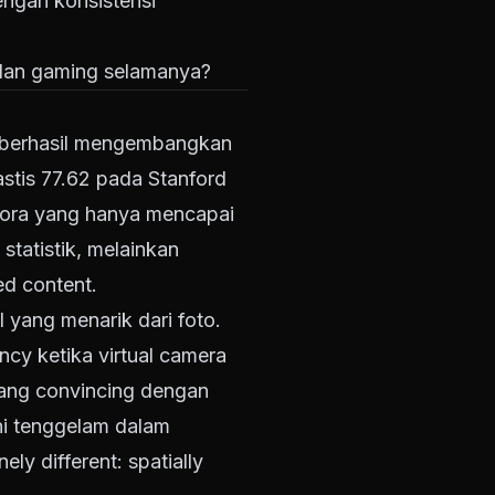
ngan konsistensi
m dan gaming selamanya?
g berhasil mengembangkan
astis 77.62 pada Stanford
Sora yang hanya mencapai
tatistik, melainkan
ed content.
 yang menarik dari foto.
cy ketika virtual camera
yang convincing dengan
ni tenggelam dalam
y different: spatially