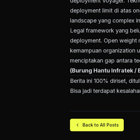
deployment Voyager. Tekno
deployment limit di atas o
landscape yang complex ini
Legal framework yang belu
deployment. Open weight mod
kemampuan organization unt
menciptakan gap antara tec
(Burung Hantu Infratek /
Berita ini 100% diriset, di
Bisa jadi terdapat kesalaha
Back to All Posts