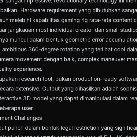
r sangat impressive, revolutionary technology ini me
diabaikan. Hardware requirement yang dibutuhkan san
 melebihi kapabilitas gaming rig rata-rata content cre
r jangkauan most individual creator dan small studio
innya muncul dalam bentuk geometric error accumulat
 ambitious 360-degree rotation yang terlihat cool d
amera movement dengan baik, complex maneuver masih
ality experience.
rupakan research tool, bukan production-ready softw
ecara extensive. Output yang dihasilkan adalah sophi
eractive 3D model yang dapat dimanipulasi dalam real
eberapa user.
yment Challenges
t punch dalam bentuk legal restriction yang signific