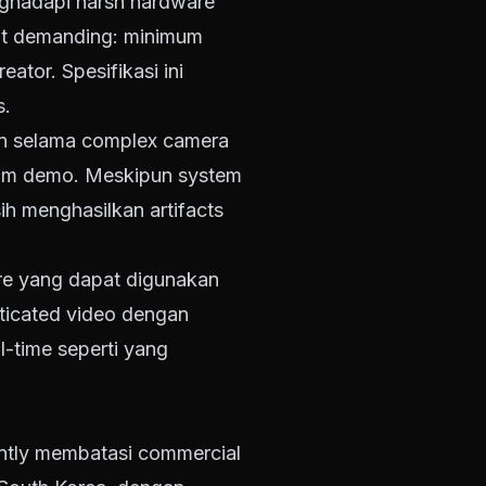
nghadapi harsh hardware
gat demanding: minimum
ator. Spesifikasi ini
s.
ion selama complex camera
alam demo. Meskipun system
 menghasilkan artifacts
are yang dapat digunakan
sticated video dengan
-time seperti yang
antly membatasi commercial