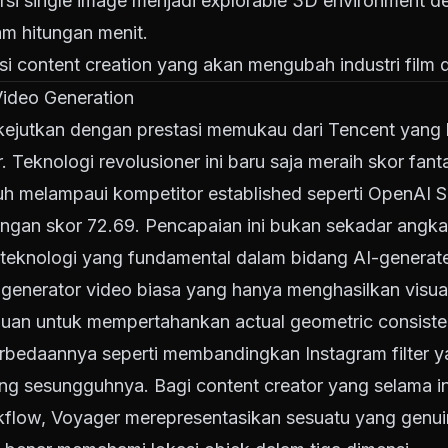
i single image menjadi explorable 3D environment de
am hitungan menit.
usi content creation yang akan mengubah industri fil
ideo Generation
ikejutkan dengan prestasi memukau dari Tencent yan
 Teknologi revolusioner ini baru saja meraih skor fant
h melampaui kompetitor established seperti OpenAI 
gan skor 72.69. Pencapaian ini bukan sekadar angka s
n teknologi yang fundamental dalam bidang AI-generat
generator video biasa yang hanya menghasilkan visual
puan untuk mempertahankan actual geometric consisten
erbedaannya seperti membandingkan Instagram filter 
ang sesungguhnya. Bagi content creator yang selama i
low, Voyager merepresentasikan sesuatu yang genuinel