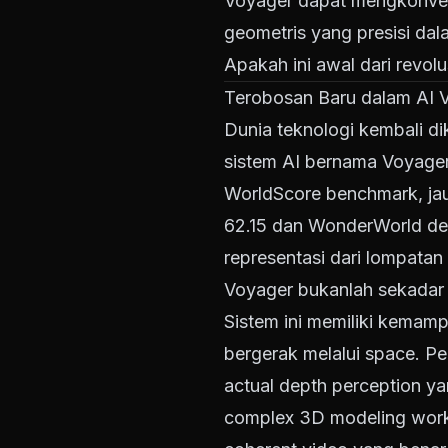
Voyager dapat mengkonvers
geometris yang presisi dal
Apakah ini awal dari revol
Terobosan Baru dalam AI V
Dunia teknologi kembali d
sistem AI bernama Voyager.
WorldScore benchmark, jau
62.15 dan WonderWorld den
representasi dari lompata
Voyager bukanlah sekadar 
Sistem ini memiliki kemam
bergerak melalui space. P
actual depth perception y
complex 3D modeling workf