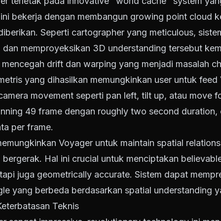
r terletak pada innovative "world cache" system yan
 ini bekerja dengan membangun growing point cloud ke
iberikan. Seperti cartographer yang meticulous, sist
el dan memproyeksikan 3D understanding tersebut kem
if mencegah drift dan warping yang menjadi masalah c
ometris yang dihasilkan memungkinkan user untuk feed
amera movement seperti pan left, tilt up, atau move 
anning 49 frame dengan roughly two second duration,
ta per frame.
mungkinkan Voyager untuk maintain spatial relationsh
bergerak. Hal ini crucial untuk menciptakan believabl
etapi juga geometrically accurate. Sistem dapat memp
angle yang berbeda berdasarkan spatial understanding 
eterbatasan Teknis