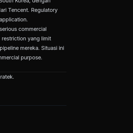
 South Korea, dengan
dari Tencent. Regulatory
application.
serious commercial
estriction yang limit
peline mereka. Situasi ini
ommercial purpose.
ratek.