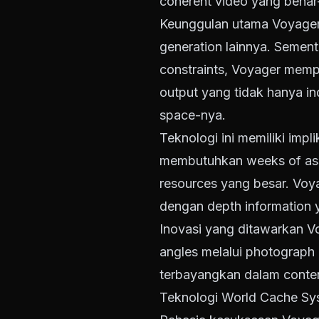
coherent video yang benar
Keunggulan utama Voyager 
generation lainnya. Sement
constraints, Voyager mempr
output yang tidak hanya in
space-nya.
Teknologi ini memiliki impl
membutuhkan weeks of asse
resources yang besar. Voy
dengan depth information 
Inovasi yang ditawarkan Vo
angles melalui photograph
terbayangkan dalam conten
Teknologi World Cache Sy