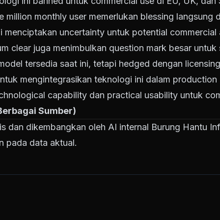
logi ini banned untuk commercial use di EU, UK, dan
ne million monthly user memerlukan blessing langsung 
 menciptakan uncertainty untuk potential commercial 
m clear juga menimbulkan question mark besar untuk 
el tersedia saat ini, tetapi hedged dengan licensing r
uk mengintegrasikan teknologi ini dalam production pi
hnological capability dan practical usability untuk c
 Berbagai Sumber)
tulis dan dikembangkan oleh AI internal Burung Hantu Inf
n pada data aktual.