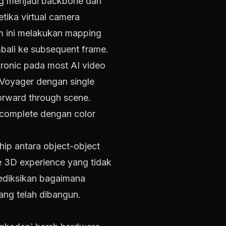
g menjadi backbone dari
tika virtual camera
em ini melakukan mapping
bali ke subsequent frame.
hronic pada most AI video
 Voyager dengan single
forward through scene.
 complete dengan color
ip antara object-object
e 3D experience yang tidak
rediksikan bagaimana
yang telah dibangun.