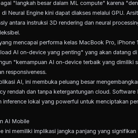
ebagai "langkah besar dalam ML compute" karena "den
di Neural Engine kini dapat diakses melalui GPU. Arsi
ly antara instruksi 3D rendering dan neural processi
eksibel.
yang mencapai performa kelas MacBook Pro, iPhone 1
oad AI on-device yang penting" yang akan datang di
un "kemampuan AI on-device terbaik yang dimiliki s
dan responsiveness.
ikasi AI, ini membuka peluang besar mengembangkan 
ncy rendah dan tanpa ketergantungan cloud. Software 
nference lokal yang powerful untuk menciptakan pen
n AI Mobile
e ini memiliki implikasi jangka panjang yang signifikan 