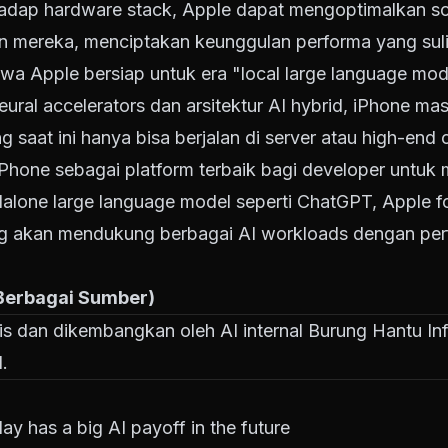
hadap hardware stack, Apple dapat mengoptimalkan s
con mereka, menciptakan keunggulan performa yang sulit
wa Apple bersiap untuk era "local large language mod
eural accelerators dan arsitektur AI hybrid, iPhone m
 saat ini hanya bisa berjalan di server atau high-end
hone sebagai platform terbaik bagi developer untuk m
dalone large language model seperti ChatGPT, Apple 
g akan mendukung berbagai AI workloads dengan perf
 Berbagai Sumber)
tulis dan dikembangkan oleh AI internal Burung Hantu Inf
.
ay has a big AI payoff in the future