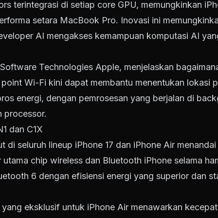
tors terintegrasi di setiap core GPU, memungkinkan i
performa setara MacBook Pro. Inovasi ini memungkin
 Developer AI mengakses kemampuan komputasi AI yan
 Software Technologies Apple, menjelaskan bagaimana 
ss point Wi-Fi kini dapat membantu menentukan lokasi 
os energi, dengan pemrosesan yang berjalan di back
 processor.
N1 dan C1X
t di seluruh lineup iPhone 17 dan iPhone Air menandai
 utama chip wireless dan Bluetooth iPhone selama ha
tooth 6 dengan efisiensi energi yang superior dan sta
yang eksklusif untuk iPhone Air menawarkan kecepatan