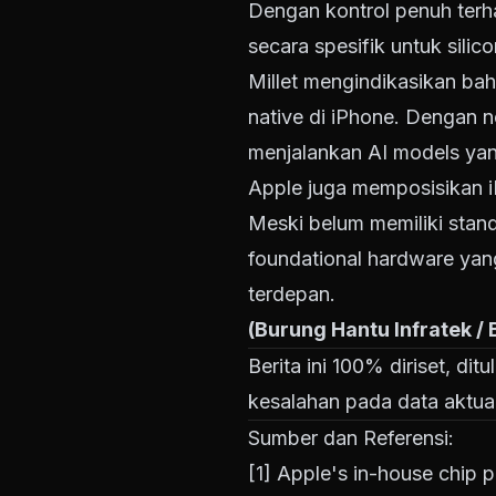
Dengan kontrol penuh ter
secara spesifik untuk sili
Millet mengindikasikan bah
native di iPhone. Dengan n
menjalankan AI models yang
Apple juga memposisikan iP
Meski belum memiliki stan
foundational hardware yan
terdepan.
(Burung Hantu Infratek /
Berita ini 100% diriset, di
kesalahan pada data aktual
Sumber dan Referensi:
[1]
Apple's in-house chip pl