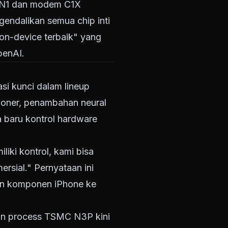
s N1 dan modem C1X
gendalikan semua chip inti
on-device terbaik" yang
penAI.
si kunci dalam lineup
sioner, penambahan neural
a baru kontrol hardware
iki kontrol, kami bisa
rsial." Pernyataan ini
in komponen iPhone ke
ngan process TSMC N3P kini