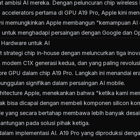
t ambisi AI mereka. Dengan peluncuran chip wireles
l accelerators pertama di GPU A19 Pro, Apple kini men
gi ini memungkinkan Apple membangun "kemampuan AI 
gi untuk menghadapi persaingan dengan Google dan O
 Hardware untuk AI
strategi chip in-house dengan meluncurkan tiga inova
N1, modem C1X generasi kedua, dan yang paling revolu
core GPU dalam chip A19 Pro. Langkah ini menandai er
nggulan signifikan dalam persaingan AI mobile.
chitecture Apple, menekankan bahwa "ketika kami memil
ak bisa dicapai dengan membeli komponen silicon kome
ple yang secara bertahap membawa lebih banyak desa
gantungan pada solusi pihak ketiga.
tif dalam implementasi AI. A19 Pro yang diproduksi de