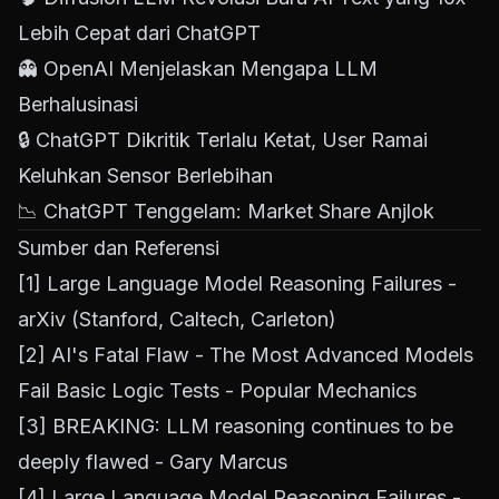
Lebih Cepat dari ChatGPT
👻
OpenAI Menjelaskan Mengapa LLM
Berhalusinasi
🔒
ChatGPT Dikritik Terlalu Ketat, User Ramai
Keluhkan Sensor Berlebihan
📉
ChatGPT Tenggelam: Market Share Anjlok
Sumber dan Referensi
[1]
Large Language Model Reasoning Failures -
arXiv (Stanford, Caltech, Carleton)
[2]
AI's Fatal Flaw - The Most Advanced Models
Fail Basic Logic Tests - Popular Mechanics
[3]
BREAKING: LLM reasoning continues to be
deeply flawed - Gary Marcus
[4]
Large Language Model Reasoning Failures -