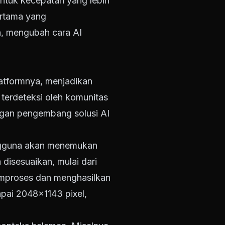
untuk kecepatan yang lebih
ertama yang
n, mengubah cara AI
atformnya, menjadikan
 terdeteksi oleh komunitas
ngan pengembang solusi AI
ngguna akan menemukan
 disesuaikan, mulai dari
memproses dan menghasilkan
apai 2048x1143 pixel,