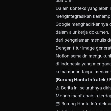
platform.
Dalam konteks yang lebih l
mengintegrasikan kemampu
Google menghadirkannya di
dalam alur kerja dokumen
dari pengalaman menulis d
Dengan fitur image genera
Notion semakin mengukuhka
di Indonesia yang mengand
kemampuan tanpa menambah 
(Burung Hantu Infratek /
⚠️
Berita ini seluruhnya di
Mohon maaf apabila terdap
🦉
Burung Hantu Infratek 