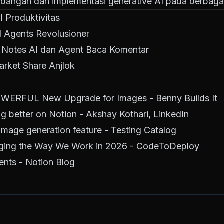
bangan dan implementasi generative AI pada berbagai 
I Produktivitas
I Agents Revolusioner
ng Notes AI dan Agent Baca Komentar
rket Share Anjlok
POWERFUL New Upgrade for Images - Benny Builds It
g better on Notion - Akshay Kothari, LinkedIn
n image generation feature - Testing Catalog
nging the Way We Work in 2026 - CodeToDeploy
ents - Notion Blog