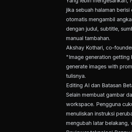
Yang lebih mengesankan, 
jika sebuah halaman berisi
otomatis mengambil angka 
dengan judul, subtitle, sum
manual tambahan.
Akshay Kothari, co-founder
"Image generation getting b
generate images with promp
tulisnya.
Editing AI dan Batasan Bet
Selain membuat gambar dari
workspace. Pengguna cukup
menuliskan instruksi peru
mengubah latar belakang,