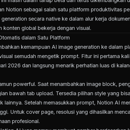
r ini masih dalam tahap beta dan terus dikembangkan 
an Notion sebagai salah satu platform produktivitas p
 generation secara native ke dalam alur kerja dokume
m konten global bekerja dengan visual.
Otomatis dalam Satu Platform
mbahkan kemampuan AI image generation ke dalam pl
sual semudah mengetik prompt. Fitur ini pertama kali
ri 2026 dan langsung menarik perhatian luas di kala
namun powerful. Saat menambahkan image block, pe
gian bawah tab upload. Tersedia pilihan style yang bisa
ifik lainnya. Setelah memasukkan prompt, Notion AI 
ggi. Untuk cover page, resolusi yang dihasilkan menc
naan profesional.