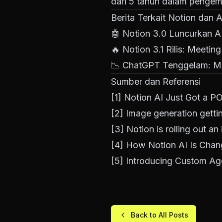
dari 5 tahun dalam pengem
Berita Terkait Notion dan A
🤖
Notion 3.0 Luncurkan A
🔥
Notion 3.1 Rilis: Meeti
📉
ChatGPT Tenggelam: Ma
Sumber dan Referensi
[1]
Notion AI Just Got a 
[2]
Image generation gettin
[3]
Notion is rolling out a
[4]
How Notion AI Is Cha
[5]
Introducing Custom Ag
Back to All Posts