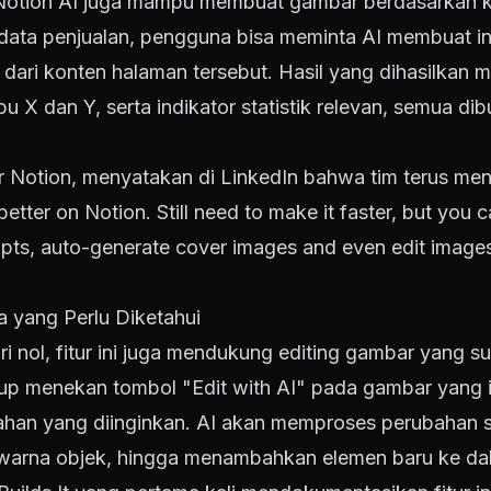
Notion AI juga mampu membuat gambar berdasarkan k
 data penjualan, pengguna bisa meminta AI membuat in
dari konten halaman tersebut. Hasil yang dihasilkan 
bu X dan Y, serta indikator statistik relevan, semua di
 Notion, menyatakan di LinkedIn bahwa tim terus mening
etter on Notion. Still need to make it faster, but you
ts, auto-generate cover images and even edit images 
a yang Perlu Diketahui
 nol, fitur ini juga mendukung editing gambar yang s
 menekan tombol "Edit with AI" pada gambar yang ing
bahan yang diinginkan. AI akan memproses perubahan s
 warna objek, hingga menambahkan elemen baru ke da