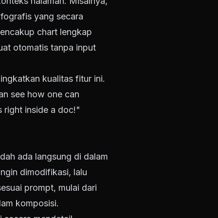
onteks halaman. Misalnya,
fografis yang secara
mencakup chart lengkap
buat otomatis tanpa input
katkan kualitas fitur ini.
 can see how one can
right inside a doc!"
udah ada langsung di dalam
in dimodifikasi, lalu
esuai prompt, mulai dari
lam komposisi.