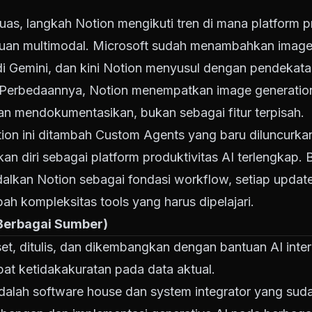
uas, langkah Notion mengikuti tren di mana platform p
an multimodal. Microsoft sudah menambahkan image g
 Gemini, dan kini Notion menyusul dengan pendekatan 
. Perbedaannya, Notion menempatkan image generatio
an mendokumentasikan, bukan sebagai fitur terpisah.
tion ini ditambah Custom Agents yang baru diluncurka
n diri sebagai platform produktivitas AI terlengkap.
alkan Notion sebagai fondasi workflow, setiap updat
kompleksitas tools yang harus dipelajari.
 Berbagai Sumber)
riset, ditulis, dan dikembangkan dengan bantuan AI inte
at ketidakakuratan pada data aktual.
adalah software house dan system integrator yang sud