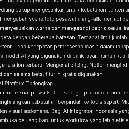
uilds It yang pertama kali mendokumentasikan fitur in
editing cukup mengesankan untuk kebutuhan konten 
sil mengubah scene foto pesawat ulang-alik menjadi
 menyesuaikan warna dan mengurangi debris sesuai ins
p beta dengan beberapa batasan. Terdapat limit jumla
tertentu, dan kecepatan pemrosesan masih dalam tahap
model AI yang digunakan di balik layar, namun kuali
neration terbaru. Mengenai pricing, Notion mengindi
i dan selama beta, fitur ini gratis digunakan.
AI Platform Terlengkap
 memperkuat posisi Notion sebagai platform all-in-one
enghilangkan kebutuhan berpindah ke tools seperti Mi
n visual sederhana. Bagi AI integrator Indonesia ya
 membuka peluang baru untuk workflow yang lebih efisie