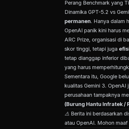
Perang Benchmark yang Ti
Dinamika GPT-5.2 vs Gemini
permanen
. Hanya dalam h
OpenAI panik kini harus m
ARC Prize, organisasi di 
skor tinggi, tetapi juga
efis
tetap dianggap inferior di
yang harus memperhitungka
Sementara itu, Google belu
kualitas Gemini 3. OpenAI
perusahaan tampaknya mem
(Burung Hantu Infratek / R
⚠️ Berita ini berdasarkan d
atau OpenAI. Mohon maaf a