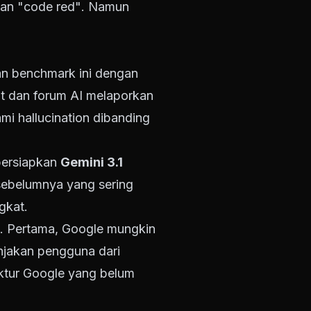
kan
"code red"
. Namun
an benchmark ini dengan
t dan forum AI melaporkan
ami
hallucination
dibanding
persiapkan
Gemini 3.1
sebelumnya yang sering
gkat.
n. Pertama, Google mungkin
njakan pengguna dari
ktur Google yang belum