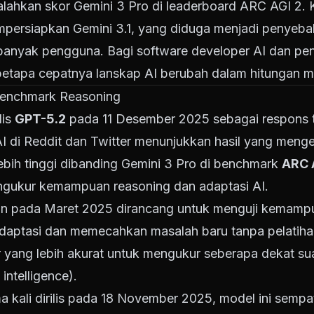
alahkan skor Gemini 3 Pro di leaderboard ARC AGI 2. 
ersiapkan Gemini 3.1, yang diduga menjadi penyebab
banyak pengguna. Bagi software developer AI dan pen
betapa cepatnya lanskap AI berubah dalam hitungan m
Benchmark Reasoning
lis
GPT-5.2
pada 11 Desember 2025 sebagai respons 
AI di Reddit dan Twitter menunjukkan hasil yang meng
ebih tinggi dibanding Gemini 3 Pro di benchmark
ARC 
ngukur kemampuan reasoning dan adaptasi AI.
an pada Maret 2025 dirancang untuk menguji kemam
daptasi dan memecahkan masalah baru tanpa pelatiha
r yang lebih akurat untuk mengukur seberapa dekat s
 intelligence
).
a kali dirilis pada 18 November 2025, model ini semp