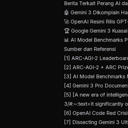
Berita Terkait Perang AI 
🤖
Gemini 3 Dikomplain Ha
🚀
OpenAI Resmi Rilis GP
🏆
Google Gemini 3 Kuasa
📊
AI Model Benchmarks P
Sumber dan Referensi
[1]
ARC-AGI-2 Leaderboard
[2]
ARC-AGI-2 + ARC Prize
[3]
AI Model Benchmarks 
[4]
Gemini 3 Pro Document
[5] [A new era of intellige
3/#:~:text=It
significantly 
[6]
OpenAI Code Red Cris
[7]
Dissecting Gemini 3 Ul