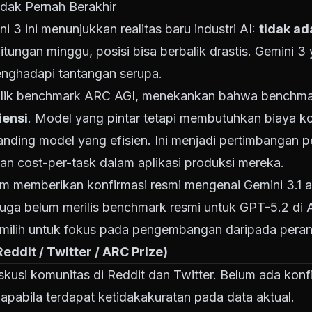
dak Pernah Berakhir
 3 ini menunjukkan realitas baru industri AI:
tidak a
itungan minggu, posisi bisa berbalik drastis. Gemini
enghadapi tantangan serupa.
balik benchmark ARC AGI, menekankan bahwa benchmar
iensi
. Model yang pintar tetapi membutuhkan biaya ko
banding model yang efisien. Ini menjadi pertimbangan 
n cost-per-task dalam aplikasi produksi mereka.
m memberikan konfirmasi resmi mengenai Gemini 3.1 at
 juga belum merilis benchmark resmi untuk GPT-5.2 di
ilih untuk fokus pada pengembangan daripada peran
eddit / Twitter / ARC Prize)
iskusi komunitas di Reddit dan Twitter. Belum ada konf
pabila terdapat ketidakakuratan pada data aktual.