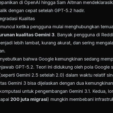
epanikan di OpenAI hingga Sam Altman mendeklarasi
alik dengan cepat setelah GPT-5.2 hadir.
egradasi Kualitas
ik muncul ketika pengguna mulai menghubungkan temu
urunan kualitas Gemini 3
. Banyak pengguna di Reddi
njadi lebih lambat, kurang akurat, dan sering mengal
an.
menyebutkan bahwa Google kemungkinan sedang mem
jawab GPT-5.2. Teori ini didukung oleh pola Google 
(seperti Gemini 2.5 setelah 2.0) dalam waktu relatif sin
litas Gemini 3 bisa dijelaskan dengan dua kemungkina
komputasi untuk pengembangan Gemini 3.1. Kedua, lo
capai
200 juta migrasi
) mungkin membebani infrastru