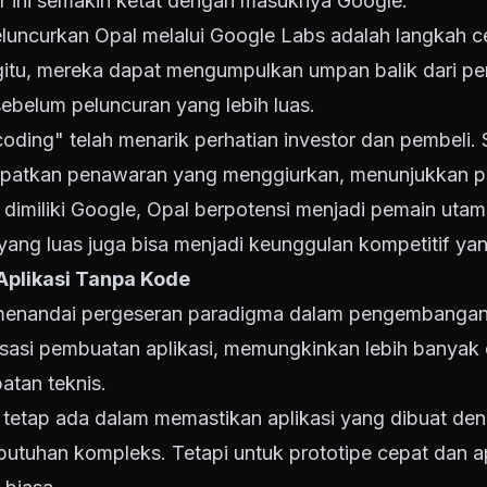
ar ini semakin ketat dengan masuknya Google.
luncurkan Opal melalui Google Labs adalah langkah c
gitu, mereka dapat mengumpulkan umpan balik dari p
belum peluncuran yang lebih luas.
coding" telah menarik perhatian investor dan pembeli. St
patkan penawaran yang menggiurkan, menunjukkan po
miliki Google, Opal berpotensi menjadi pemain utama 
ng luas juga bisa menjadi keunggulan kompetitif yang
plikasi Tanpa Kode
enandai pergeseran paradigma dalam pengembangan p
isasi pembuatan aplikasi, memungkinkan lebih banya
atan teknis.
tetap ada dalam memastikan aplikasi yang dibuat deng
tuhan kompleks. Tetapi untuk prototipe cepat dan apli