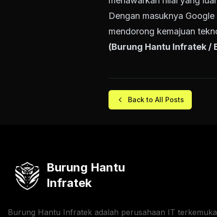
menawarkan nilai yang luar
Dengan masuknya Google ke
mendorong kemajuan tekno
(Burung Hantu Infratek /
Back to All Posts
Burung Hantu
Infratek
Burung Hantu Infratek adalah perusahaan IT terkemuka