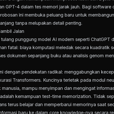
n GPT-4 dalam tes memori jarak jauh. Bagi software 
erobosan ini membuka peluang baru untuk membangun 
njang tanpa melupakan detail penting.
Sambil Jalan
i tulang punggung model AI modern seperti ChatGPT 
ahan fatal: biaya komputasi meledak secara kuadratik s
ses dokumen sepanjang buku atau analisis genom men
 ini dengan pendekatan radikal: menggabungkan kece
urasi Transformers. Kuncinya terletak pada modul ne
ak manusia, mampu menyimpan dan mengingat informasi 
adalah kemampuan test-time memorization. Tidak sepe
itans terus belajar dan memperbarui memorinya saat sed
nformasi baru ke dalam core knowledge-nya secara rea