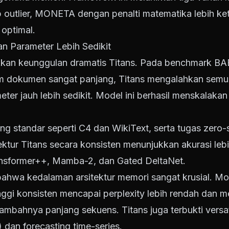
 outlier, MONETA dengan penalti matematika lebih 
 optimal.
 Parameter Lebih Sedikit
kkan keunggulan dramatis Titans. Pada benchmark BA
lam dokumen sangat panjang, Titans mengalahkan semu
eter jauh lebih sedikit. Model ini berhasil menskalak
g standar seperti C4 dan WikiText, serta tugas zero-s
ktur Titans secara konsisten menunjukkan akurasi lebih
ansformer++, Mamba-2, dan Gated DeltaNet.
bahwa kedalaman arsitektur memori sangat krusial. M
ggi konsisten mencapai perplexity lebih rendah dan m
rtambahnya panjang sekuens. Titans juga terbukti versa
an forecasting time-series.