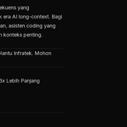
sekuens yang
era AI long-context. Bagi
pan, asisten coding yang
 konteks penting.
g Hantu Infratek. Mohon
6x Lebih Panjang