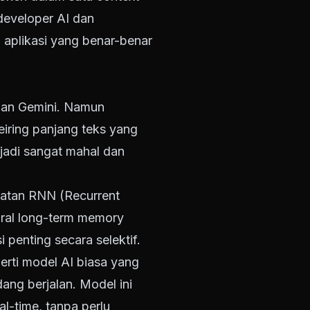
developer AI dan
aplikasi yang benar-benar
dan Gemini. Namun
eiring panjang teks yang
jadi sangat mahal dan
patan RNN (Recurrent
ural long-term memory
penting secara selektif.
rti model AI biasa yang
ang berjalan. Model ini
l-time, tanpa perlu