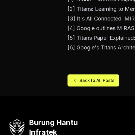
[2]
Titans: Learning to Mem
[3]
It's All Connected: MI
[4]
Google outlines MIRAS 
[5]
Titans Paper Explaine
[6]
Google's Titans Archit
Back to All Posts
Burung Hantu
Infratek