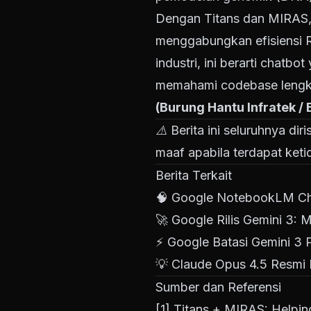
Dengan Titans dan MIRAS,
menggabungkan efisiensi R
industri, ini berarti chat
memahami codebase lengkap
(Burung Hantu Infratek /
⚠️ Berita ini seluruhnya di
maaf apabila terdapat keti
Berita Terkait
🧠
Google NotebookLM Cha
🚀
Google Rilis Gemini 3:
⚡
Google Batasi Gemini 3 P
💡
Claude Opus 4.5 Resmi 
Sumber dan Referensi
[1]
Titans + MIRAS: Helpin