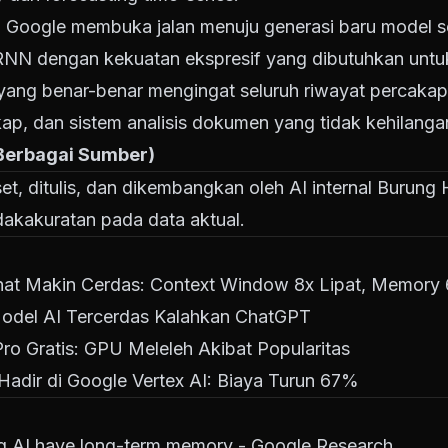
 Google membuka jalan menuju generasi baru model 
NN dengan kekuatan ekspresif yang dibutuhkan untuk 
bot yang benar-benar mengingat seluruh riwayat percaka
, dan sistem analisis dokumen yang tidak kehilangan
 Berbagai Sumber)
riset, ditulis, dan dikembangkan oleh AI internal Burun
dakakuratan pada data aktual.
t Makin Cerdas: Context Window 8x Lipat, Memory 
 Model AI Tercerdas Kalahkan ChatGPT
ro Gratis: GPU Meleleh Akibat Popularitas
Hadir di Google Vertex AI: Biaya Turun 67%
g AI have long-term memory - Google Research