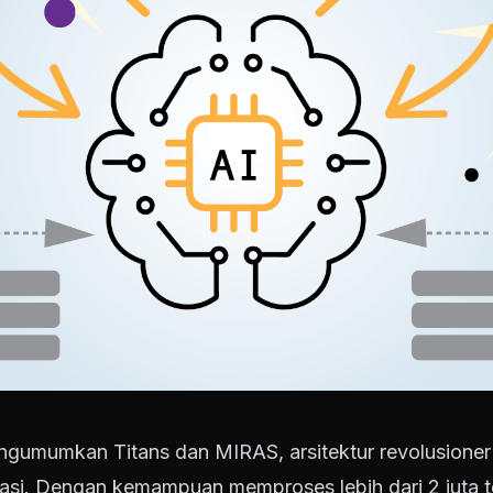
ngumumkan Titans dan MIRAS, arsitektur revolusione
asi. Dengan kemampuan memproses lebih dari 2 juta t