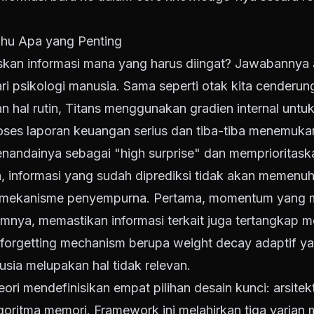
Tahu Apa yang Penting
an informasi mana yang harus diingat? Jawabannya ad
ari psikologi manusia. Sama seperti otak kita cenderu
 hal rutin, Titans menggunakan gradien internal untu
es laporan keuangan serius dan tiba-tiba menemukan
enandainya sebagai "high surprise" dan mempriorita
, informasi yang sudah diprediksi tidak akan memenuh
ua mekanisme penyempurna. Pertama, momentum yang
umnya, memastikan informasi terkait juga tertangkap m
 forgetting mechanism berupa weight decay adaptif 
usia melupakan hal tidak relevan.
ri mendefinisikan empat pilihan desain kunci: arsitekt
lgoritma memori. Framework ini melahirkan tiga varian 