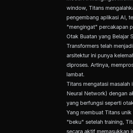
window, Titans mengalahka
pengembang aplikasi AI, t
"mengingat" percakapan pa
Otak Buatan yang Belajar 
Transformers telah menjad
arsitektur ini punya kelem
diproses. Artinya, mempro
lambat.
Titans mengatasi masalah
Neural Network) dengan ak
yang berfungsi seperti ot
Yang membuat Titans unik 
"beku" setelah training, T
secara aktif memasukkan i