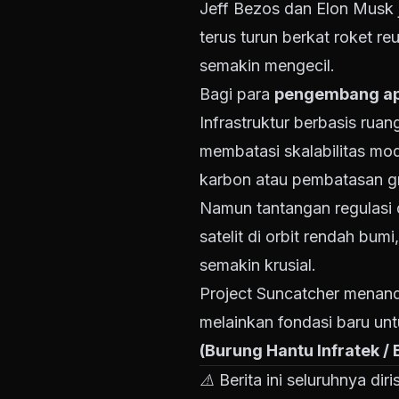
Jeff Bezos dan Elon Musk 
terus turun berkat roket r
semakin mengecil.
Bagi para
pengembang apl
Infrastruktur berbasis rua
membatasi skalabilitas mod
karbon atau pembatasan grid
Namun tantangan regulasi d
satelit di orbit rendah bum
semakin krusial.
Project Suncatcher menanda
melainkan fondasi baru unt
(Burung Hantu Infratek /
⚠️ Berita ini seluruhnya di