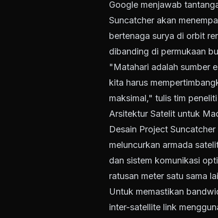
Google menjawab tantangan
Suncatcher akan menempatk
bertenaga surya di orbit re
dibanding di permukaan bu
"Matahari adalah sumber en
kita harus mempertimbangk
maksimal," tulis tim peneli
Arsitektur Satelit untuk Ma
Desain Project Suncatche
meluncurkan armada satelit
dan sistem komunikasi optik
ratusan meter satu sama la
Untuk memastikan bandwidt
inter-satellite link menggu