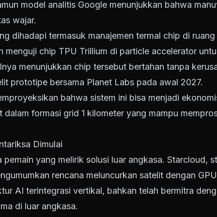
 namun model analitis Google menunjukkan bahwa manu
as wajar.
ng dihadapi termasuk manajemen termal chip di ruan
ah menguji chip TPU Trillium di particle accelerator un
ilnya menunjukkan chip tersebut bertahan tanpa kerus
lit prototipe bersama Planet Labs pada awal 2027.
emproyeksikan bahwa sistem ini bisa menjadi ekonom
elit dalam formasi grid 1 kilometer yang mampu mempr
tariksa Dimulai
pemain yang melirik solusi luar angkasa. Starcloud, 
engumumkan rencana meluncurkan satelit dengan GPU 
tur AI terintegrasi vertikal, bahkan telah bermitra de
ama di luar angkasa.