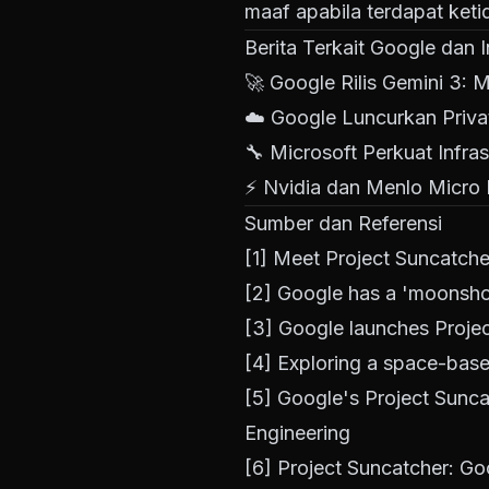
maaf apabila terdapat keti
Berita Terkait Google dan I
🚀
Google Rilis Gemini 3:
☁️
Google Luncurkan Priva
🔧
Microsoft Perkuat Infra
⚡
Nvidia dan Menlo Micro 
Sumber dan Referensi
[1]
Meet Project Suncatcher
[2]
Google has a 'moonshot
[3]
Google launches Projec
[4]
Exploring a space-base
[5]
Google's Project Suncat
Engineering
[6]
Project Suncatcher: Go