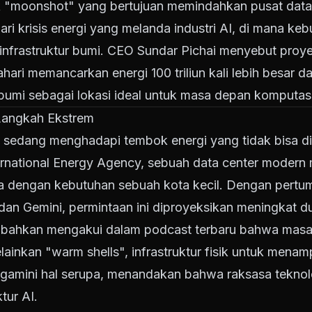
 "moonshot" yang bertujuan memindahkan pusat data 
dari krisis energi yang melanda industri AI, di mana keb
infrastruktur bumi. CEO Sundar Pichai menyebut proye
ri memancarkan energi 100 triliun kali lebih besar dari 
bumi sebagai lokasi ideal untuk masa depan komputasi
 Langkah Ekstrem
n sedang menghadapi tembok energi yang tidak bisa d
ernational Energy Agency, sebuah data center moder
ara dengan kebutuhan sebuah kota kecil. Dengan pertu
dan Gemini, permintaan ini diproyeksikan meningkat du
bahkan mengakui dalam podcast terbaru bahwa masala
ainkan "warm shells", infrastruktur fisik untuk menam
ngamini hal serupa, menandakan bahwa raksasa teknol
ktur AI.