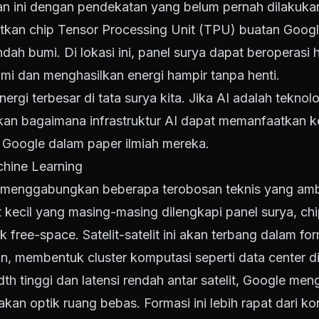
 ini dengan pendekatan yang belum pernah dilakukan
an chip Tensor Processing Unit (TPU) buatan Google 
ndah bumi. Di lokasi ini, panel surya dapat beroperasi h
mi dan menghasilkan energi hampir tanpa henti.
ergi terbesar di tata surya kita. Jika AI adalah tekno
an bagaimana infrastruktur AI dapat memanfaatkan ke
ti Google dalam paper ilmiah mereka.
chine Learning
r menggabungkan beberapa terobosan teknis yang amb
 kecil yang masing-masing dilengkapi panel surya, chi
 free-space. Satelit-satelit ini akan terbang dalam fo
in, membentuk cluster komputasi seperti data center d
h tinggi dan latensi rendah antar satelit, Google me
nakan optik ruang bebas. Formasi ini lebih rapat dari ko