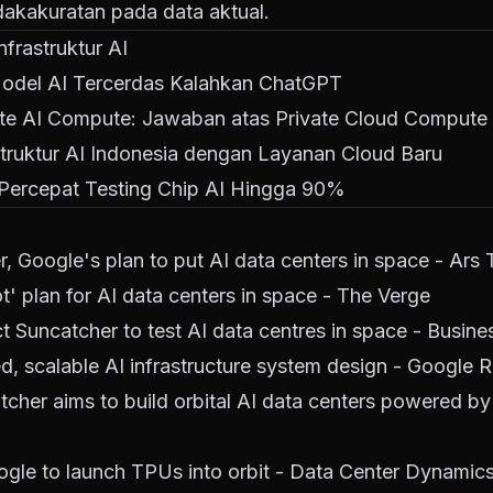
dakakuratan pada data aktual.
nfrastruktur AI
 Model AI Tercerdas Kalahkan ChatGPT
te AI Compute: Jawaban atas Private Cloud Compute
struktur AI Indonesia dengan Layanan Cloud Baru
Percepat Testing Chip AI Hingga 90%
, Google's plan to put AI data centers in space - Ars
' plan for AI data centers in space - The Verge
t Suncatcher to test AI data centres in space - Busin
d, scalable AI infrastructure system design - Google 
cher aims to build orbital AI data centers powered by s
ogle to launch TPUs into orbit - Data Center Dynamic