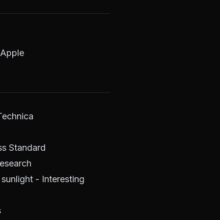
 Apple
 Technica
ess Standard
Research
unlight - Interesting
s