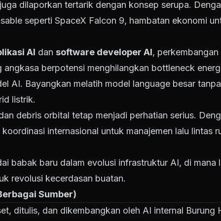
juga dilaporkan tertarik dengan konsep serupa. Deng
eusable seperti SpaceX Falcon 9, hambatan ekonomi unt
ikasi AI
dan
software developer AI
, perkembangan 
ng angkasa berpotensi menghilangkan bottleneck energi
el AI. Bayangkan melatih model language besar tanpa 
 listrik.
an debris orbital tetap menjadi perhatian serius. De
i, koordinasi internasional untuk manajemen lalu lintas
i babak baru dalam evolusi infrastruktur AI, di mana l
uk revolusi kecerdasan buatan.
 Berbagai Sumber)
riset, ditulis, dan dikembangkan oleh AI internal Burun