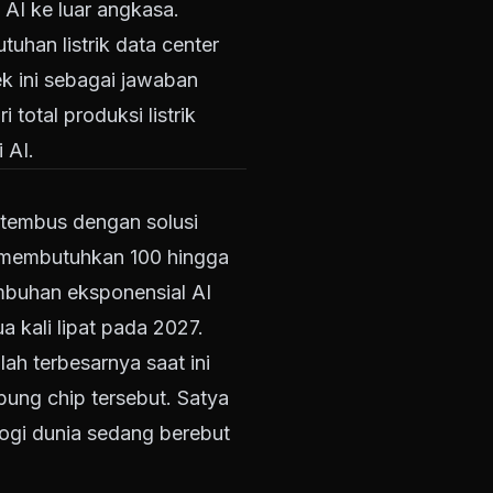
AI ke luar angkasa.
utuhan listrik data center
k ini sebagai jawaban
total produksi listrik
 AI.
itembus dengan solusi
n membutuhkan 100 hingga
mbuhan eksponensial AI
a kali lipat pada 2027.
h terbesarnya saat ini
pung chip tersebut. Satya
ogi dunia sedang berebut