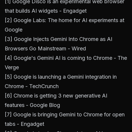
[1]
Google Disco is an experimental web browser
that builds AI widgets - Engadget
[2]
Google Labs: The home for AI experiments at
Google
[3]
Google Injects Gemini Into Chrome as AI
Browsers Go Mainstream - Wired
[4]
Google's Gemini AI is coming to Chrome - The
Verge
[5]
Google is launching a Gemini integration in
Chrome - TechCrunch
[6]
Chrome is getting 3 new generative AI
features - Google Blog
[7]
Google is bringing Gemini to Chrome for open
tabs - Engadget