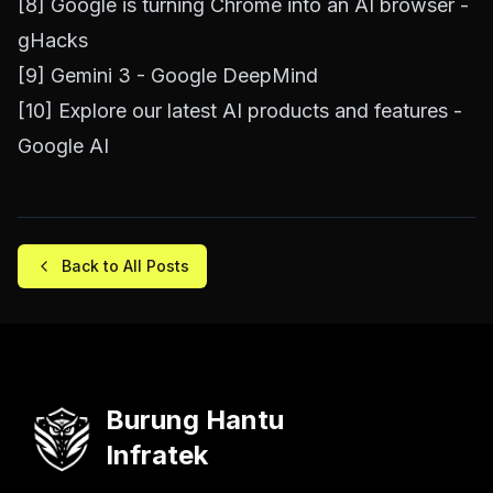
[8]
Google is turning Chrome into an AI browser -
gHacks
[9]
Gemini 3 - Google DeepMind
[10]
Explore our latest AI products and features -
Google AI
Back to All Posts
Burung Hantu
Infratek