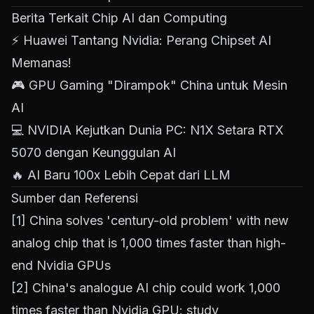
Berita Terkait Chip AI dan Computing
⚡
Huawei Tantang Nvidia: Perang Chipset AI
Memanas!
🎮
GPU Gaming "Dirampok" China untuk Mesin
AI
💻
NVIDIA Kejutkan Dunia PC: N1X Setara RTX
5070 dengan Keunggulan AI
🔥
AI Baru 100x Lebih Cepat dari LLM
Sumber dan Referensi
[1]
China solves 'century-old problem' with new
analog chip that is 1,000 times faster than high-
end Nvidia GPUs
[2]
China's analogue AI chip could work 1,000
times faster than Nvidia GPU: study