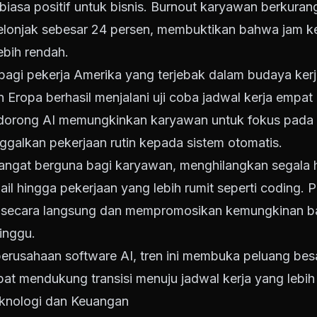
r biasa positif untuk bisnis. Burnout karyawan berkura
lonjak sebesar 24 persen, membuktikan bahwa jam kerj
lebih rendah.
bagi pekerja Amerika yang terjebak dalam budaya kerj
 Eropa berhasil menjalani uji coba jadwal kerja empa
idorong AI memungkinkan karyawan untuk fokus pada 
inggalkan pekerjaan rutin kepada sistem otomatis.
i sangat berguna bagi karyawan, menghilangkan segala h
ail hingga pekerjaan yang lebih rumit seperti coding. 
AI secara langsung dan mempromosikan kemungkinan b
minggu.
erusahaan software AI, tren ini membuka peluang b
at mendukung transisi menuju jadwal kerja yang lebih f
knologi dan Keuangan