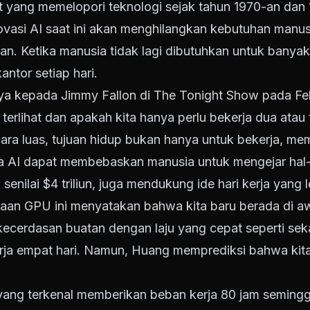
oft yang memelopori teknologi sejak tahun 1970-an dan 
ovasi AI saat ini akan menghilangkan kebutuhan manus
an. Ketika manusia tidak lagi dibutuhkan untuk banya
antor setiap hari.
a kepada Jimmy Fallon di The Tonight Show pada Feb
terlihat dan apakah kita hanya perlu bekerja dua atau 
ecara luas, tujuan hidup bukan hanya untuk bekerja, me
na AI dapat membebaskan manusia untuk mengejar hal-
enilai $4 triliun, juga mendukung ide hari kerja yang 
an GPU ini menyatakan bahwa kita baru berada di awal
kecerdasan buatan dengan laju yang cepat seperti sek
a empat hari. Namun, Huang memprediksi bahwa kita 
yang terkenal memberikan beban kerja 80 jam seming