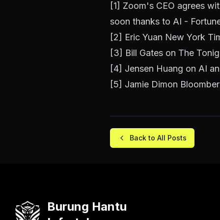
[1]
Zoom's CEO agrees with
soon thanks to AI - Fortun
[2]
Eric Yuan New York Ti
[3]
Bill Gates on The Toni
[4]
Jensen Huang on AI a
[5]
Jamie Dimon Bloomberg
Back to All Posts
Burung Hantu