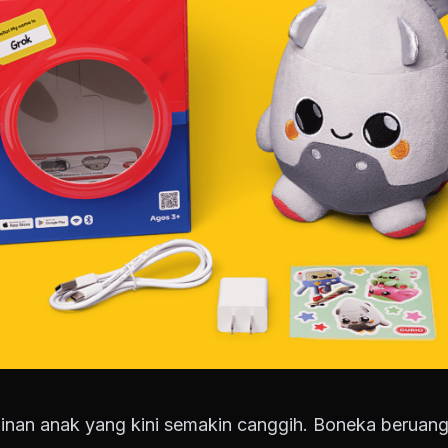
 mainan anak yang kini semakin canggih. Boneka berua