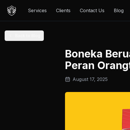
Services
Clients
Contact Us
Blog
Back to Blog
Boneka Beru
Peran Orang
August 17, 2025