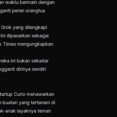
kan waktu bermain dengan
ganti peran orangtua
 Grok yang dilengkapi
ni dipasarkan sebagai
York Times mengungkapkan
eka ini bukan sekadar
ganti dirinya sendiri
startup Curio menawarkan
 buatan yang tertanam di
ak-anak layaknya teman