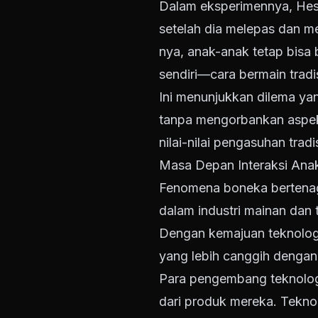
Dalam eksperimennya, Hes
setelah dia melepas dan m
nya, anak-anak tetap bisa
sendiri—cara bermain tradi
Ini menunjukkan dilema y
tanpa mengorbankan aspek 
nilai-nilai pengasuhan tradi
Masa Depan Interaksi Ana
Fenomena boneka bertenaga
dalam industri mainan dan t
Dengan kemajuan teknologi
yang lebih canggih dengan 
Para pengembang teknolog
dari produk mereka. Tekno