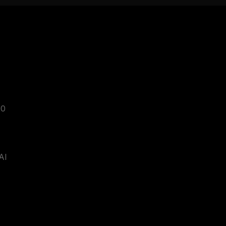
20
AI