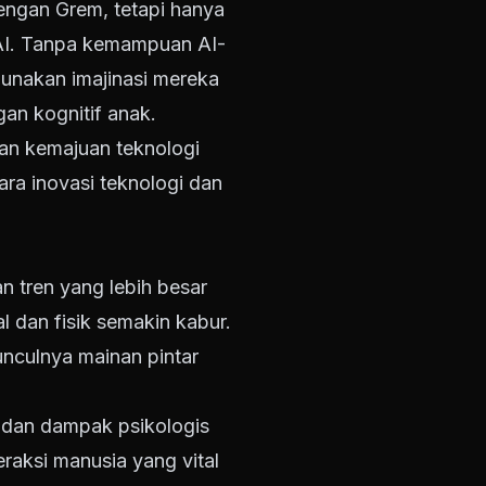
ngan Grem, tetapi hanya
 AI. Tanpa kemampuan AI-
unakan imajinasi mereka
an kognitif anak.
an kemajuan teknologi
a inovasi teknologi dan
 tren yang lebih besar
l dan fisik semakin kabur.
nculnya mainan pintar
 dan dampak psikologis
raksi manusia yang vital