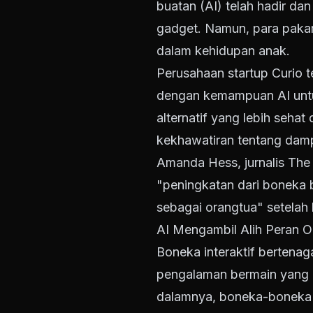
buatan (AI) telah hadir d
gadget. Namun, para pakar
dalam kehidupan anak.
Perusahaan startup Curio 
dengan kemampuan AI untu
alternatif yang lebih seha
kekhawatiran tentang dam
Amanda Hess, jurnalis Th
"peningkatan dari boneka b
sebagai orangtua" setelah 
AI Mengambil Alih Peran 
Boneka interaktif bertena
pengalaman bermain yang b
dalamnya, boneka-boneka 