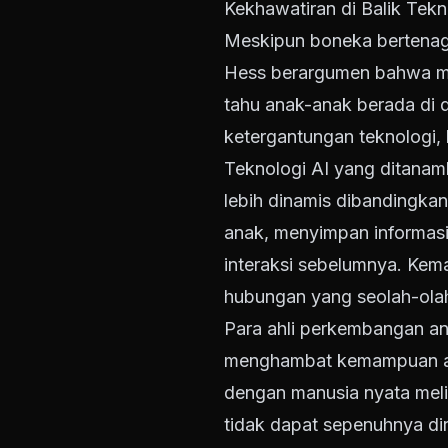
Kekhawatiran di Balik Tekn
Meskipun boneka bertenaga
Hess berargumen bahwa main
tahu anak-anak berada di 
ketergantungan teknologi, 
Teknologi AI yang ditana
lebih dinamis dibandingkan
anak, menyimpan informasi
interaksi sebelumnya. Ke
hubungan yang seolah-ola
Para ahli perkembangan a
menghambat kemampuan ana
dengan manusia nyata meli
tidak dapat sepenuhnya dir