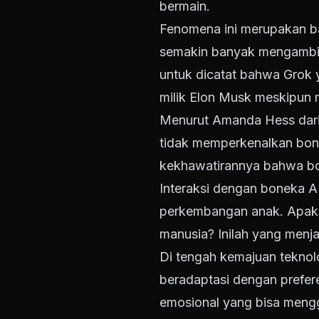
bermain.
Fenomena ini merupakan bag
semakin banyak mengambil
untuk dicatat bahwa Grok 
milik Elon Musk meskipun
Menurut Amanda Hess dari 
tidak memperkenalkan bone
kekhawatirannya bahwa bon
Interaksi dengan boneka A
perkembangan anak. Apakah
manusia? Inilah yang menj
Di tengah kemajuan teknol
beradaptasi dengan prefer
emosional yang bisa mengg