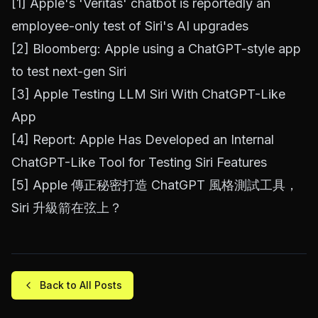
[1]
Apple's 'Veritas' chatbot is reportedly an
employee-only test of Siri's AI upgrades
[2]
Bloomberg: Apple using a ChatGPT-style app
to test next-gen Siri
[3]
Apple Testing LLM Siri With ChatGPT-Like
App
[4]
Report: Apple Has Developed an Internal
ChatGPT-Like Tool for Testing Siri Features
[5]
Apple 傳正秘密打造 ChatGPT 風格測試工具，
Siri 升級箭在弦上？
Back to All Posts