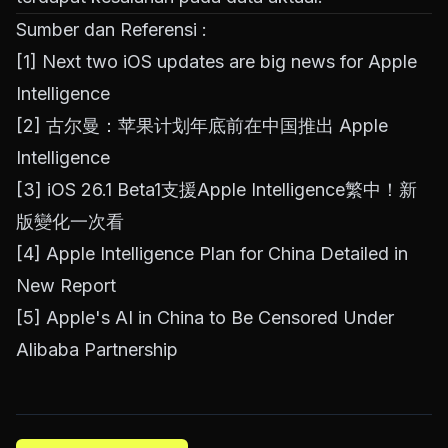
Sumber dan Referensi :
[1]
Next two iOS updates are big news for Apple
Intelligence
[2]
古尔曼：苹果计划年底前在中国推出 Apple
Intelligence
[3]
iOS 26.1 Beta1支援Apple Intelligence繁中！新
版變化一次看
[4]
Apple Intelligence Plan for China Detailed in
New Report
[5]
Apple's AI in China to Be Censored Under
Alibaba Partnership