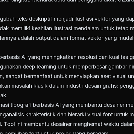
bah teks deskriptif menjadi ilustrasi vektor yang dapa
ak memiliki keahlian ilustrasi mendalam untuk tetap m
ulannya adalah output dalam format vektor yang mudah
erbasis AI yang meningkatkan resolusi dan kualitas 
ggunakan deep learning untuk memperbesar gambar hi
, sangat bermanfaat untuk menyiapkan aset visual u
hkan masalah klasik dalam industri desain grafis: pen
tak.
nasi tipografi berbasis AI yang membantu desainer 
ganalisis karakteristik dan hierarki visual font untuk
l. Tool ini membantu desainer menghemat waktu dalam 
 pemilihan font untuk projek yang beragam.