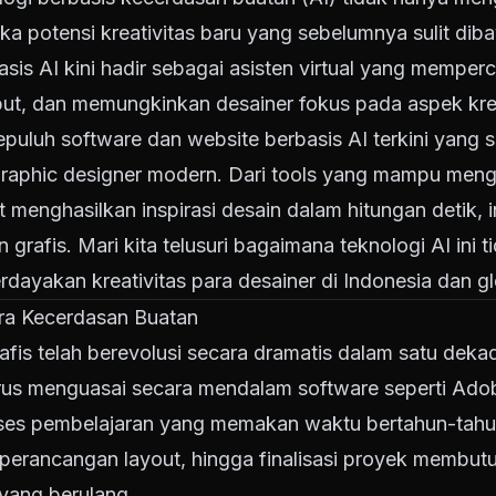
ka potensi kreativitas baru yang sebelumnya sulit di
sis AI kini hadir sebagai asisten virtual yang memperc
ut, dan memungkinkan desainer fokus pada aspek kreati
sepuluh software dan website berbasis AI terkini yang 
phic designer modern. Dari tools yang mampu mengot
 menghasilkan inspirasi desain dalam hitungan detik, 
n grafis. Mari kita telusuri bagaimana teknologi AI ini
rdayakan kreativitas para desainer di Indonesia dan gl
Era Kecerdasan Buatan
fis telah berevolusi secara dramatis dalam satu deka
rus menguasai secara mendalam software seperti Adobe
ses pembelajaran yang memakan waktu bertahun-tahun. 
 perancangan layout, hingga finalisasi proyek membut
 yang berulang.