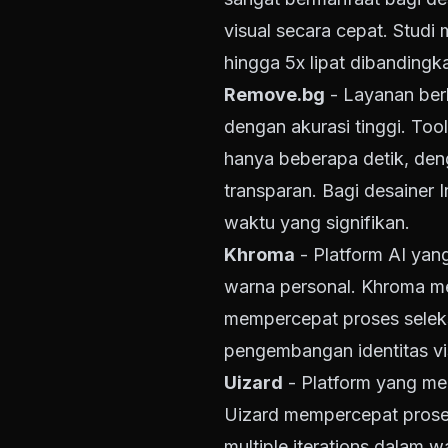
visual secara cepat. Stud
hingga 5x lipat dibandingk
Remove.bg
- Layanan ber
dengan akurasi tinggi. To
hanya beberapa detik, deng
transparan. Bagi desainer 
waktu yang signifikan.
Khroma
- Platform AI yan
warna personal. Khroma me
mempercepat proses seleks
pengembangan identitas vi
Uizard
- Platform yang men
Uizard mempercepat prose
multiple iterations dalam 