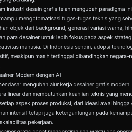
am industri desain grafis telah mengubah paradigma ini
AI mampu mengotomatisasi tugas-tugas teknis yang s
han objek dari background, generasi variasi warna, h
an para desainer untuk lebih fokus pada aspek strate
ivitas manusia. Di Indonesia sendiri, adopsi teknolog
itif, meskipun masih tertinggal dibandingkan negara-n
.
sainer Modern dengan AI
 mendasar mengubah alur kerja desainer grafis modern
cara linear dan membutuhkan keahlian teknis yang men
tiap aspek proses produksi, dari ideasi awal hingga ek
an intensif tetapi juga ketergantungan pada kemampua
kalabilitas pekerjaan.
esainer grafis dapat mengoptimalkan waktu dan energi