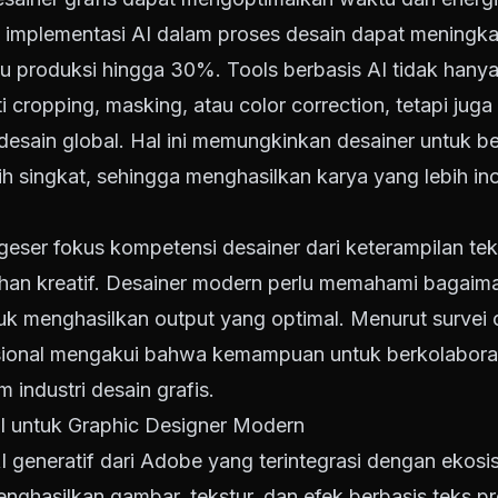
implementasi AI dalam proses desain dapat meningkat
 produksi hingga 30%. Tools berbasis AI tidak han
ti cropping, masking, atau color correction, tetapi jug
 desain global. Hal ini memungkinkan desainer untuk b
h singkat, sehingga menghasilkan karya yang lebih in
geser fokus kompetensi desainer dari keterampilan te
an kreatif. Desainer modern perlu memahami bagaima
tuk menghasilkan output yang optimal. Menurut survei
ional mengakui bahwa kemampuan untuk berkolaborasi
 industri desain grafis.
I untuk Graphic Designer Modern
I generatif dari Adobe yang terintegrasi dengan ekosis
ghasilkan gambar, tekstur, dan efek berbasis teks p