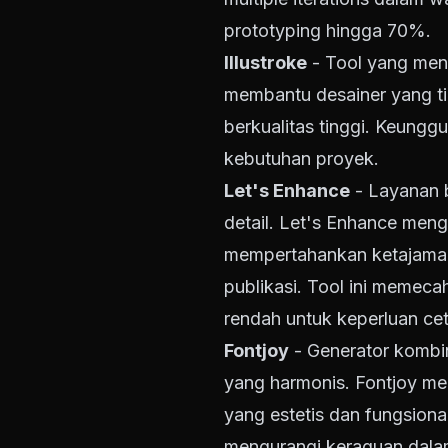
prototyping hingga 70%.
Illustroke
- Tool yang mengu
membantu desainer yang tid
berkualitas tinggi. Keungg
kebutuhan proyek.
Let's Enhance
- Layanan b
detail. Let's Enhance men
mempertahankan ketajaman
publikasi. Tool ini memeca
rendah untuk keperluan ce
Fontjoy
- Generator kombi
yang harmonis. Fontjoy men
yang estetis dan fungsiona
mengurangi keraguan dalam