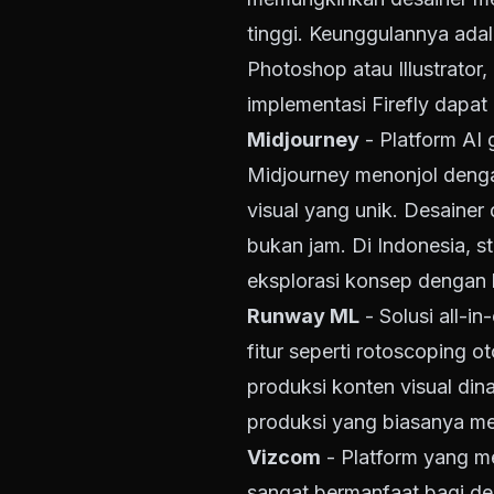
tinggi. Keunggulannya ad
Photoshop atau Illustrator
implementasi Firefly dapa
Midjourney
- Platform AI 
Midjourney menonjol denga
visual yang unik. Desaine
bukan jam. Di Indonesia, 
eksplorasi konsep dengan h
Runway ML
- Solusi all-i
fitur seperti rotoscoping 
produksi konten visual d
produksi yang biasanya m
Vizcom
- Platform yang m
sangat bermanfaat bagi d