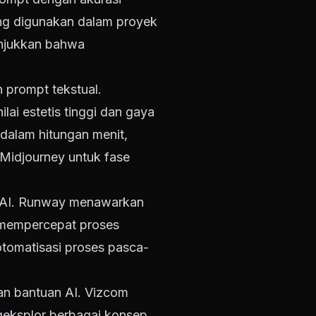
ng digunakan dalam proyek
nunjukkan bahwa
n prompt tekstual.
ai estetis tinggi dan gaya
 dalam hitungan menit,
 Midjourney untuk fase
is AI. Runway menawarkan
ng mempercepat proses
tomatisasi proses pasca-
an bantuan AI. Vizcom
geksplor berbagai konsep