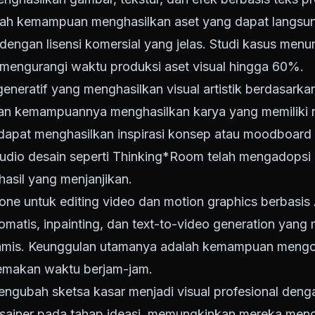
alah kemampuan menghasilkan aset yang dapat langsu
, dengan lisensi komersial yang jelas. Studi kasus me
t mengurangi waktu produksi aset visual hingga 60%.
generatif yang menghasilkan visual artistik berdasarka
n kemampuannya menghasilkan karya yang memiliki nil
r dapat menghasilkan inspirasi konsep atau moodboard
studio desain seperti Thinking*Room telah mengadopsi
asil yang menjanjikan.
n-one untuk editing video dan motion graphics berbas
otomatis, inpainting, dan text-to-video generation ya
inamis. Keunggulan utamanya adalah kemampuan mengo
emakan waktu berjam-jam.
engubah sketsa kasar menjadi visual profesional deng
esainer pada tahap ideasi, memungkinkan mereka men