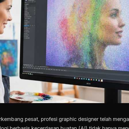
berkembang pesat, profesi graphic designer telah menga
ologi berbasis kecerdasan buatan (AI) tidak hanya me