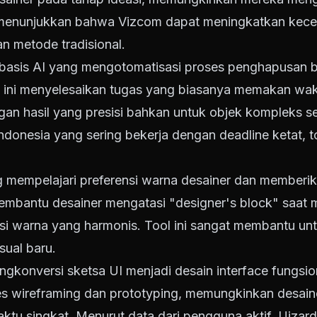
i menunjukkan bahwa Vizcom dapat meningkatkan kece
an metode tradisional.
basis AI yang mengotomatisasi proses penghapusan
ol ini menyelesaikan tugas yang biasanya memakan wak
an hasil yang presisi bahkan untuk objek kompleks se
Indonesia yang sering bekerja dengan deadline ketat, t
g mempelajari preferensi warna desainer dan memberi
mbantu desainer mengatasi "designer's block" saat 
i warna yang harmonis. Tool ini sangat membantu unt
sual baru.
gkonversi sketsa UI menjadi desain interface fungsio
s wireframing dan prototyping, memungkinkan desain
waktu singkat. Menurut data dari pengguna aktif, Uiza