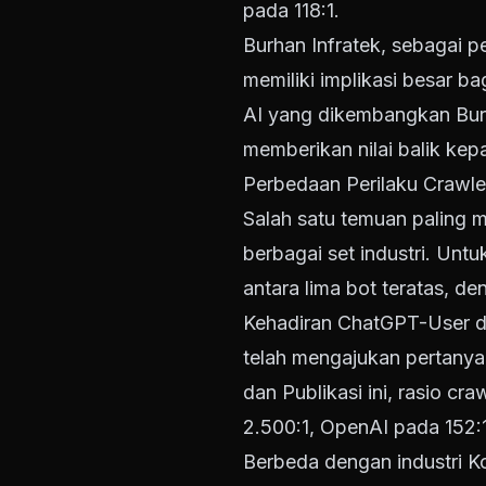
pada 118:1.
Burhan Infratek, sebagai p
memiliki implikasi besar b
AI yang dikembangkan Bur
memberikan nilai balik ke
Perbedaan Perilaku Crawle
Salah satu temuan paling m
berbagai set industri. Untuk
antara lima bot teratas, d
Kehadiran ChatGPT-User di
telah mengajukan pertanyaa
dan Publikasi ini, rasio cr
2.500:1, OpenAI pada 152:1
Berbeda dengan industri Ko