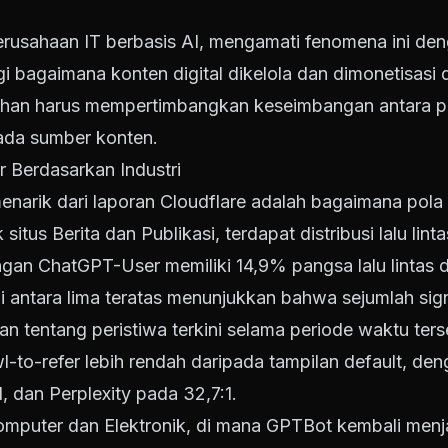
erusahaan IT berbasis AI, mengamati fenomena ini den
agi bagaimana konten digital dikelola dan dimonetisasi
han harus mempertimbangkan keseimbangan antara p
pada sumber konten.
r Berdasarkan Industri
enarik dari laporan Cloudflare adalah bagaimana pola 
 situs Berita dan Publikasi, terdapat distribusi lalu lint
engan ChatGPT-User memiliki 14,9% pangsa lalu lintas
 antara lima teratas menunjukkan bahwa sejumlah si
n tentang peristiwa terkini selama periode waktu terse
awl-to-refer lebih rendah daripada tampilan default, d
, dan Perplexity pada 32,7:1.
mputer dan Elektronik, di mana GPTBot kembali menjad