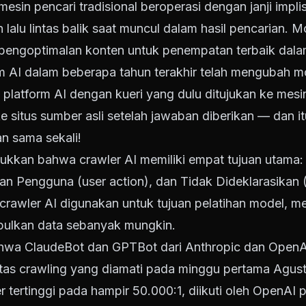
sin pencari tradisional beroperasi dengan janji impli
lalu lintas balik saat muncul dalam hasil pencarian. M
 pengoptimalan konten untuk penempatan terbaik dalam
 AI dalam beberapa tahun terakhir telah mengubah mod
 platform AI dengan kueri yang dulu ditujukan ke mesi
 ke situs sumber asli setelah jawaban diberikan — dan
n sama sekali!
kkan bahwa crawler AI memiliki empat tujuan utama: P
an Pengguna (user action), dan Tidak Dideklarasikan 
s crawler AI digunakan untuk tujuan pelatihan model, 
pulkan data sebanyak mungkin.
hwa ClaudeBot dan GPTBot dari Anthropic dan OpenA
vitas crawling yang diamati pada minggu pertama Agus
er tertinggi pada hampir 50.000:1, diikuti oleh OpenAI 