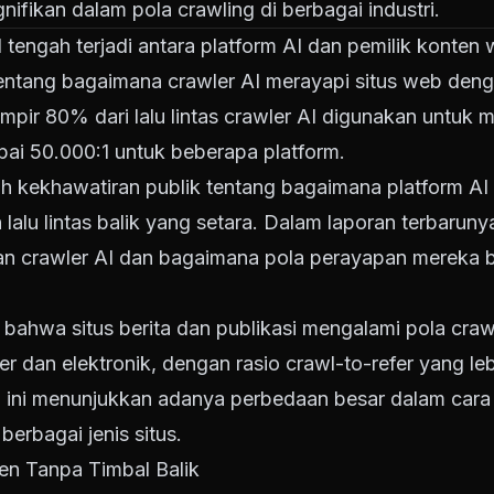
fikan dalam pola crawling di berbagai industri.
al tengah terjadi antara platform AI dan pemilik konten
 tentang bagaimana crawler AI merayapi situs web den
r 80% dari lalu lintas crawler AI digunakan untuk m
pai 50.000:1 untuk beberapa platform.
ah kekhawatiran publik tentang bagaimana platform AI
lalu lintas balik yang setara. Dalam laporan terbarun
uan crawler AI dan bagaimana pola perayapan mereka be
ahwa situs berita dan publikasi mengalami pola cra
r dan elektronik, dengan rasio crawl-to-refer yang le
l ini menunjukkan adanya perbedaan besar dalam car
erbagai jenis situs.
en Tanpa Timbal Balik