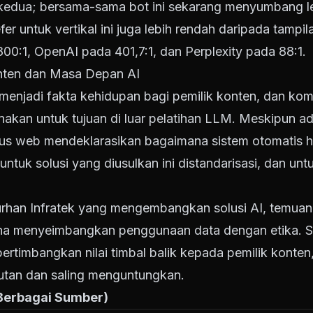
kedua; bersama-sama bot ini sekarang menyumbang lebi
er untuk vertikal ini juga lebih rendah daripada tampila
800:1, OpenAI pada 401,7:1, dan Perplexity pada 88:1.
onten dan Masa Depan AI
ah menjadi fakta kehidupan bagi pemilik konten, dan k
nakan untuk tujuan di luar pelatihan LLM. Meskipun a
tus web mendeklarasikan bagaimana sistem otomatis
ntuk solusi yang diusulkan ini distandarisasi, dan unt
urhan Infratek yang mengembangkan solusi AI, temua
na menyeimbangkan penggunaan data dengan etika. S
timbangkan nilai timbal balik kepada pemilik konte
njutan dan saling menguntungkan.
 Berbagai Sumber)